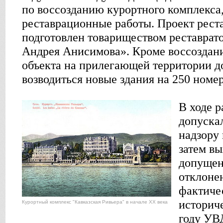
по воссозданию курортного комплекса
реставрационные работы. Проект рест
подготовлен товариществом реставрат
Андрея Анисимова». Кроме воссоздани
объекта на прилегающей территории 
возводиться новые здания на 250 номер
В ходе р
допускал
надзору 
затем вы
допущен
отклонен
фактиче
историче
Курортный комплекс "Кавказская Ривьера" в начале XX века
году УВ