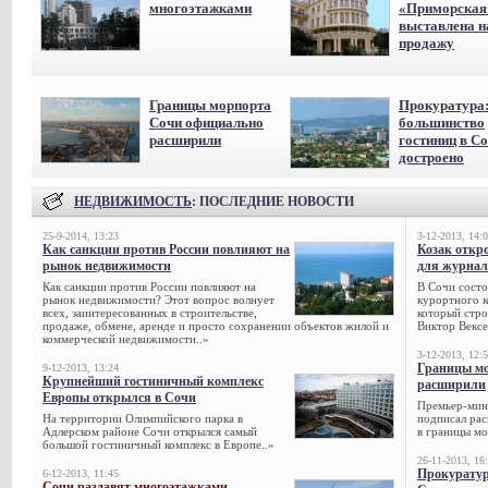
многоэтажками
«Приморская
выставлена н
продажу
Границы морпорта
Прокуратура
Сочи официально
большинство
расширили
гостиниц в С
достроено
НЕДВИЖИМОСТЬ
: ПОСЛЕДНИЕ НОВОСТИ
25-9-2014, 13:23
3-12-2013, 14:
Как санкции против России повлияют на
Козак откр
рынок недвижимости
для журнал
Как санкции против России повлияют на
В Сочи состо
рынок недвижимости? Этот вопрос волнует
курортного к
всех, заинтересованных в строительстве,
который стро
продаже, обмене, аренде и просто сохранении объектов жилой и
Виктор Вексе
коммерческой недвижимости..»
3-12-2013, 12:
Границы мо
9-12-2013, 13:24
Крупнейший гостиничный комплекс
расширили
Европы открылся в Сочи
Премьер-мин
На территории Олимпийского парка в
подписал рас
Адлерском районе Сочи открылся самый
в границы мо
большой гостиничный комплекс в Европе..»
26-11-2013, 16
Прокуратур
6-12-2013, 11:45
Сочи раздавят многоэтажками