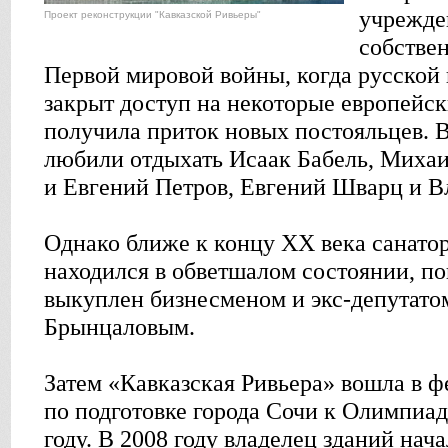
учрежде
Проект реконструкции "Кавказской Ривьеры"
собствен
Первой мировой войны, когда русской
закрыт доступ на некоторые европейск
получила приток новых постояльцев. 
любили отдыхать Исаак Бабель, Миха
и Евгений Петров, Евгений Шварц и 
Однако ближе к концу XX века санато
находился в обветшалом состоянии, пок
выкуплен бизнесменом и экс-депутат
Брынцаловым.
Затем «Кавказская Ривьера» вошла в 
по подготовке города Сочи к Олимпиад
году. В 2008 году владелец зданий нач