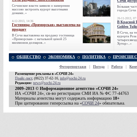
Сочи достр
Сочинские власти заявили о намерении
Бо́льшая час
массово застроить курорт высотными
города Сочи 
домами..»
26-11-2013, 07
4-12-2013, 14:36
В Красной 
Гостиница «Приморская» выставлена на
Golden Tuli
продажу
В Сочи, на 
В Сочи выставлена на продажу гостиница
курорта Роза
«Приморская» с начальной ценой 25
четырехзвезд
миллионов долларов..»
Хутор»..»
ОБЩЕСТВО
ЭКОНОМИКА
ПОЛИТИКА
ПРОИСШЕС
Фоторепортажи
|
Погода
|
Работа
|
Ком
Размещение рекламы в «СОЧИ 24»
Прайс-лист
, (8622) 37-62-16,
info@sochi-24.ru
Редакция:
news@sochi-24.ru
2009–2013 © Информационное агентство «СОЧИ 24»
ИА «СОЧИ 24», св-во регистрации СМИ ИА № ФС 77-44763
Материалы агентства могут содержать информацию
18+
При цитировании гиперссылка на «
СОЧИ 24
» обязательна.