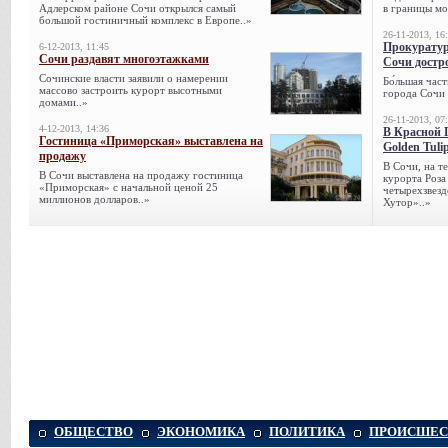
Адлерском районе Сочи открылся самый
в границы мо
большой гостиничный комплекс в Европе..»
26-11-2013, 16
Прокуратур
6-12-2013, 11:45
Сочи раздавят многоэтажками
Сочи достр
Сочинские власти заявили о намерении
Бо́льшая час
массово застроить курорт высотными
города Сочи 
домами..»
26-11-2013, 07
4-12-2013, 14:36
В Красной 
Гостиница «Приморская» выставлена на
Golden Tuli
продажу
В Сочи, на 
В Сочи выставлена на продажу гостиница
курорта Роза
«Приморская» с начальной ценой 25
четырехзвезд
миллионов долларов..»
Хутор»..»
ОБЩЕСТВО
ЭКОНОМИКА
ПОЛИТИКА
ПРОИСШЕС