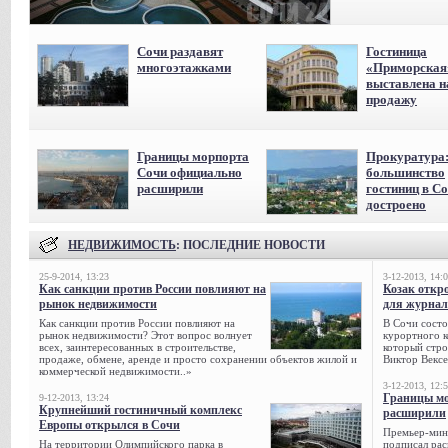
Сочи раздавят
Гостиница
многоэтажками
«Приморская
выставлена н
продажу
Границы морпорта
Прокуратура
Сочи официально
большинство
расширили
гостиниц в С
достроено
НЕДВИЖИМОСТЬ
: ПОСЛЕДНИЕ НОВОСТИ
25-9-2014, 13:23
3-12-2013, 14:
Как санкции против России повлияют на
Козак откр
рынок недвижимости
для журнал
Как санкции против России повлияют на
В Сочи состо
рынок недвижимости? Этот вопрос волнует
курортного к
всех, заинтересованных в строительстве,
который стро
продаже, обмене, аренде и просто сохранении объектов жилой и
Виктор Вексе
коммерческой недвижимости..»
3-12-2013, 12:
Границы мо
9-12-2013, 13:24
Крупнейший гостиничный комплекс
расширили
Европы открылся в Сочи
Премьер-мин
На территории Олимпийского парка в
подписал рас