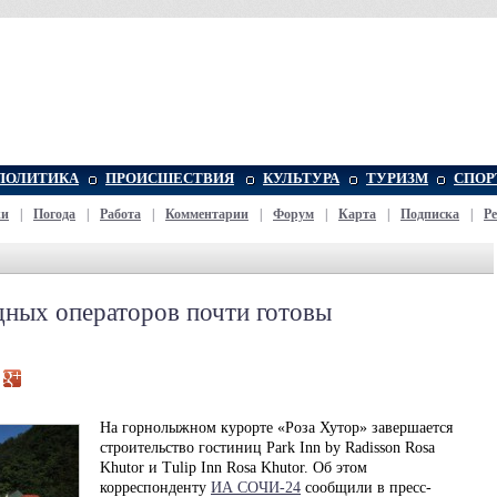
ПОЛИТИКА
ПРОИСШЕСТВИЯ
КУЛЬТУРА
ТУРИЗМ
СПОР
жи
|
Погода
|
Работа
|
Комментарии
|
Форум
|
Карта
|
Подписка
|
Р
ных операторов почти готовы
На горнолыжном курорте «Роза Хутор» завершается
строительство гостиниц Park Inn by Radisson Rosa
Khutor и Tulip Inn Rosa Khutor. Об этом
корреспонденту
ИА СОЧИ-24
сообщили в пресс-