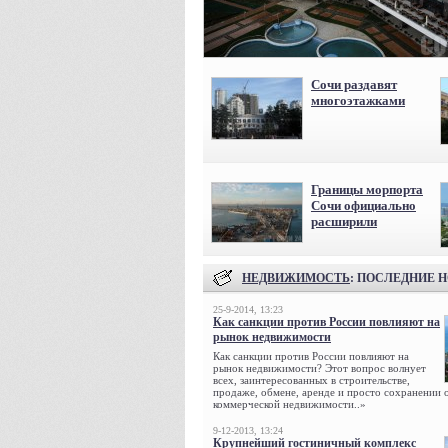
Сочи раздавят
многоэтажками
Границы морпорта
Сочи официально
расширили
НЕДВИЖИМОСТЬ
: ПОСЛЕДНИЕ 
25-9-2014, 13:23
Как санкции против России повлияют на
рынок недвижимости
Как санкции против России повлияют на
рынок недвижимости? Этот вопрос волнует
всех, заинтересованных в строительстве,
продаже, обмене, аренде и просто сохранении 
коммерческой недвижимости..»
9-12-2013, 13:24
Крупнейший гостиничный комплекс