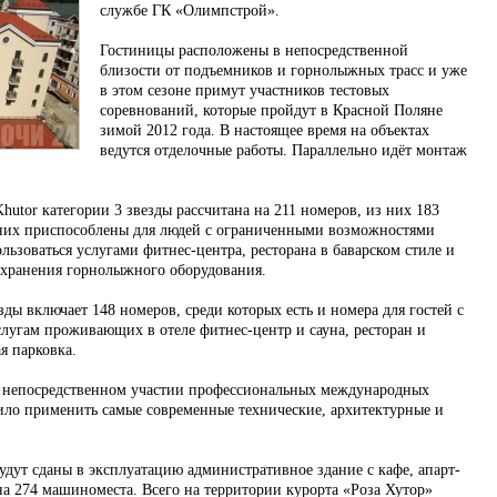
службе ГК «Олимпстрой».
Гостиницы расположены в непосредственной
близости от подъемников и горнолыжных трасс и уже
в этом сезоне примут участников тестовых
соревнований, которые пройдут в Красной Поляне
зимой 2012 года. В настоящее время на объектах
ведутся отделочные работы. Параллельно идёт монтаж
Khutor категории 3 звезды рассчитана на 211 номеров, из них 183
з них приспособлены для людей с ограниченными возможностями
ользоваться услугами фитнес-центра, ресторана в баварском стиле и
я хранения горнолыжного оборудования.
езды включает 148 номеров, среди которых есть и номера для гостей с
угам проживающих в отеле фитнес-центр и сауна, ресторан и
я парковка.
ри непосредственном участии профессиональных международных
ило применить самые современные технические, архитектурные и
будут сданы в эксплуатацию административное здание с кафе, апарт-
на 274 машиноместа. Всего на территории курорта «Роза Хутор»