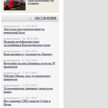
стать бесплатной для
сочинцев
ОБСУЖДЕНИЯ
комментариев - 1, 16-6-2014
Депутаты предложили вернуть
имперский флаг
комментариев - 10, 28-4-2014
Названы недобросовестные
застройщики Краснодарского края
комментариев - 1, 28-4-2014
Киев выдвинул ультиматум Донецку
комментариев - 2, 13-4-2014
Водозабор на реке Бешенка готов на 70
процентов
комментариев - 1, 29-3-2014
Рейтинг Обамы упал до рекордного
минимума
комментариев - 1, 29-3-2014
Толоконникова защищает зеков ради
пиара
комментариев - 1, 29-3-2014
Под санкции США попали Сечин и
Козак