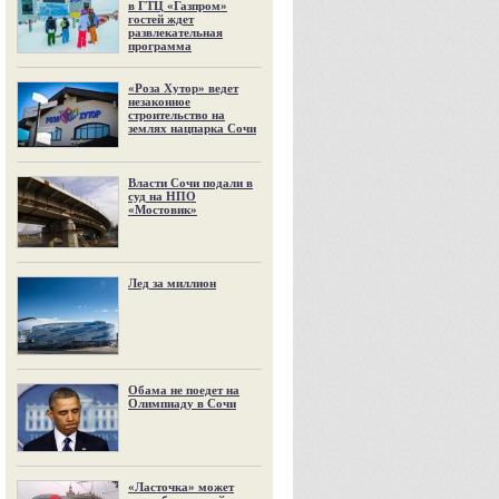
в ГТЦ «Газпром»
гостей ждет
развлекательная
программа
«Роза Хутор» ведет
незаконное
строительство на
землях нацпарка Сочи
Власти Сочи подали в
суд на НПО
«Мостовик»
Лед за миллион
Обама не поедет на
Олимпиаду в Сочи
«Ласточка» может