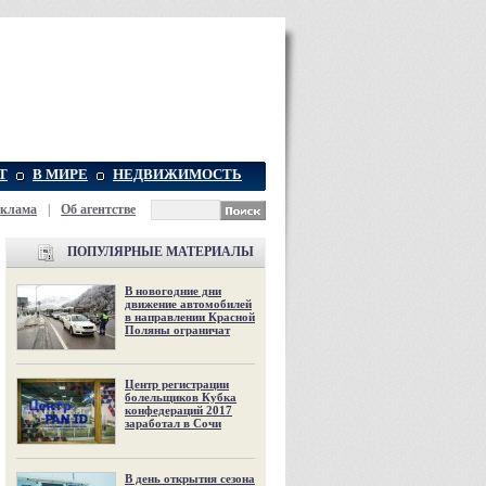
Т
В МИРЕ
НЕДВИЖИМОСТЬ
еклама
|
Об агентстве
ПОПУЛЯРНЫЕ МАТЕРИАЛЫ
В новогодние дни
движение автомобилей
в направлении Красной
Поляны ограничат
Центр регистрации
болельщиков Кубка
конфедераций 2017
заработал в Сочи
В день открытия сезона