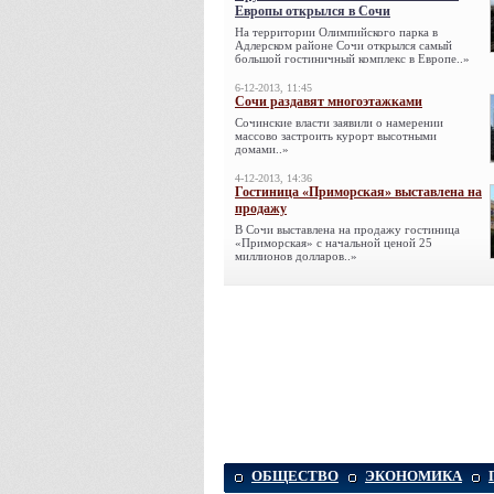
Европы открылся в Сочи
На территории Олимпийского парка в
Адлерском районе Сочи открылся самый
большой гостиничный комплекс в Европе..»
6-12-2013, 11:45
Сочи раздавят многоэтажками
Сочинские власти заявили о намерении
массово застроить курорт высотными
домами..»
4-12-2013, 14:36
Гостиница «Приморская» выставлена на
продажу
В Сочи выставлена на продажу гостиница
«Приморская» с начальной ценой 25
миллионов долларов..»
ОБЩЕСТВО
ЭКОНОМИКА