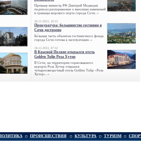
Премьер-министр РФ Дмитрий Медведев
подписал распоряжение о внесении изменений
в границы морского порта города Сочи..»
26-11-2013, 16:15
Прокуратура: большинство гостиниц в
Сочи достроено
Бо́льшая часть объектов гостиничного фонда
города Сочи готова к эксплуатации..»
26-11-2013, 07:52
В Красной Поляне открылся отель
Golden Tulip Роза Хутор
В Сочи, на территории горнолыжного
курорта Роза Хутор открылся
четырехзвездочный отель Golden Tulip «Роза
Хутор»..»
ПОЛИТИКА
ПРОИСШЕСТВИЯ
КУЛЬТУРА
ТУРИЗМ
СПОР