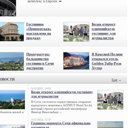
комплекс в Европе..
Гостиница
Козак откроет
«Приморская»
олимпийскую
выставлена на
гостиницу для
продажу
журналистов
Прокуратура:
В Красной Поляне
большинство
открылся отель
гостиниц в Сочи
Golden Tulip Роза
достроено
Хутор
НОВОСТИ
Ещё
→
3-12-2013, 14:01
Козак откроет олимпийскую гостиницу
для журналистов
В Сочи состоится торжественное открытие
курортного комплекса AZIMUT Hotel Sochi,
который строил российский миллиардер
объектов жилой и
Виктор Вексельберг..»
3-12-2013, 12:57
Границы морпорта Сочи официально
расширили