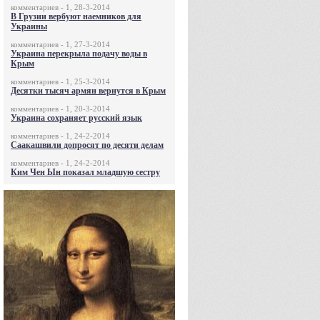
комментариев - 1, 28-3-2014
В Грузии вербуют наемников для
Украины
комментариев - 1, 27-3-2014
Украина перекрыла подачу воды в
Крым
комментариев - 1, 25-3-2014
Десятки тысяч армян вернутся в Крым
комментариев - 1, 20-3-2014
Украина сохраняет русский язык
комментариев - 1, 24-2-2014
Саакашвили допросят по десяти делам
комментариев - 1, 24-2-2014
Ким Чен Ын показал младшую сестру