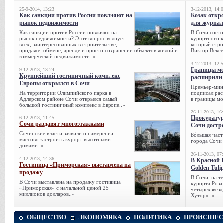
25-9-2014, 13:23
3-12-2013, 14:
Как санкции против России повлияют на
Козак откр
рынок недвижимости
для журнал
Как санкции против России повлияют на
В Сочи состо
рынок недвижимости? Этот вопрос волнует
курортного к
всех, заинтересованных в строительстве,
который стро
продаже, обмене, аренде и просто сохранении объектов жилой и
Виктор Вексе
коммерческой недвижимости..»
3-12-2013, 12:
Границы мо
9-12-2013, 13:24
Крупнейший гостиничный комплекс
расширили
Европы открылся в Сочи
Премьер-мин
На территории Олимпийского парка в
подписал рас
Адлерском районе Сочи открылся самый
в границы мо
большой гостиничный комплекс в Европе..»
26-11-2013, 16
Прокуратур
6-12-2013, 11:45
Сочи раздавят многоэтажками
Сочи достр
Сочинские власти заявили о намерении
Бо́льшая час
массово застроить курорт высотными
города Сочи 
домами..»
26-11-2013, 07
4-12-2013, 14:36
В Красной 
Гостиница «Приморская» выставлена на
Golden Tuli
продажу
В Сочи, на 
В Сочи выставлена на продажу гостиница
курорта Роза
«Приморская» с начальной ценой 25
четырехзвезд
миллионов долларов..»
Хутор»..»
ОБЩЕСТВО
ЭКОНОМИКА
ПОЛИТИКА
ПРОИСШЕС