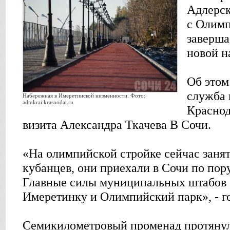
Адлерск
с Олим
заверша
новой н
Об этом
служба 
Набережная в Имеретинской низменности. Фото:
admkrai.krasnodar.ru
Краснод
визита Александра Ткачева В Сочи.
«На олимпийской стройке сейчас заня
кубанцев, они приехали в Сочи по пор
Главные силы муниципальных штабов
Имеретинку и Олимпийский парк», - г
Семикилометровый променад протянул