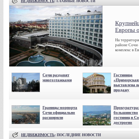
НЕДВИЖИМОСТЬ
: ГЛАВНЫЕ НОВОСТИ
Крупнейш
Европы о
На территори
районе Сочи
комплекс в Ев
Сочи раздавят
Гостиница
многоэтажками
«Приморская
выставлена н
продажу
Границы морпорта
Прокуратура
Сочи официально
большинство
расширили
гостиниц в С
достроено
НЕДВИЖИМОСТЬ
: ПОСЛЕДНИЕ НОВОСТИ