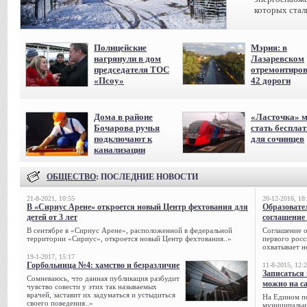
которых стал
Полицейские
Мэрия: в
нагрянули в дом
Лазаревском
председателя ТОС
отремонтиро
«Псоу»
42 дороги
Дома в районе
«Ласточка» 
Бочарова ручья
стать беспла
подключают к
для сочинцев
канализации
ОБЩЕСТВО
: ПОСЛЕДНИЕ НОВОСТИ
21-8-2021, 10:55
20-12-2016, 18
В «Сириус Арене» откроется новый Центр фехтования для
Образовате
детей от 3 лет
соглашение 
В сентябре в «Сириус Арене», расположенной в федеральной
Соглашение о
территории «Сириус», откроется новый Центр фехтования..»
первого росс
охватывает н
19-1-2017, 15:17
Горбольница №4: хамство и безразличие
11-8-2015, 12:
Записаться 
Сомневаюсь, что данная публикация разбудит
можно на са
чувство совести у этих так называемых
врачей, заставит их задуматься и устыдиться
На Едином п
своего поведения..»
муниципальн