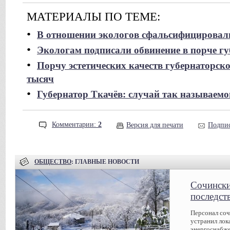
МАТЕРИАЛЫ ПО ТЕМЕ:
•
В отношении экологов сфальсифицировали
•
Экологам подписали обвинение в порче гу
•
Порчу эстетических качеств губернаторско
тысяч
•
Губернатор Ткачёв: случай так называемо
Комментарии:
2
Версия для печати
Подпис
ОБЩЕСТВО
: ГЛАВНЫЕ НОВОСТИ
Сочински
последст
Персонал соч
устранил лок
энергоснабже