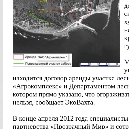
д
с
х
н
к
г
М
у
находится договор аренды участка ле
«Агрокомплекс» и Департаментом лесно
котором прямо указано, что огоражива
нельзя, сообщает ЭкоВахта.
В конце апреля 2012 года специалист
партнерства «Прозрачный Мир» и сот