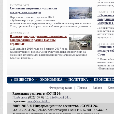
записаться н
21-12-2016, 14:21
регистрации,
Сочинские энергетики устранили
последствия непогоды
15-5-2015, 11:
В Туапсинс
Персонал сочинского филиала ПАО
потерянны
«Кубаньэнерго» устранил локальные
«Медовые 
технологические нарушения энергоснабжения в горных поселках
Сочи, при­чиной которых стали неблагоприятные метеоусловия..»
Лесники указ
в полутора к
20-12-2016, 21:12
осуществляли
В новогодние дни движение автомобилей
природы..»
в направлении Красной Поляны
ограничат
15-5-2015, 11:
Чемпионы м
С 28 декабря 2016 года по 8 января 2017 года
покажут се
администрацией города Сочи будут вводены ограничения на
Сочи
движение автомобилей в направлении горнолыжных курортов
Красной поляны..»
В Олимпийск
отечественн
чемпионы ми
«Олимпийско
ОБЩЕСТВО
ЭКОНОМИКА
ПОЛИТИКА
ПРОИСШЕС
Фоторепортажи
|
Погода
|
Работа
|
Ком
Размещение рекламы в «СОЧИ 24»
Прайс-лист
, (8622) 37-62-16,
info@sochi-24.ru
Редакция:
news@sochi-24.ru
2009–2013 © Информационное агентство «СОЧИ 24»
ИА «СОЧИ 24», св-во регистрации СМИ ИА № ФС 77-44763