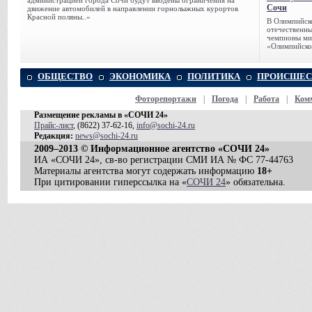
администрацией города Сочи будут вводены ограничения на
Сочи
движение автомобилей в направлении горнолыжных курортов
Красной поляны..»
В Олимпийск
отечественн
чемпионы ми
«Олимпийско
ОБЩЕСТВО
ЭКОНОМИКА
ПОЛИТИКА
ПРОИСШЕС
Фоторепортажи
|
Погода
|
Работа
|
Ком
Размещение рекламы в «СОЧИ 24»
Прайс-лист
, (8622) 37-62-16,
info@sochi-24.ru
Редакция:
news@sochi-24.ru
2009–2013 © Информационное агентство «СОЧИ 24»
ИА «СОЧИ 24», св-во регистрации СМИ ИА № ФС 77-44763
Материалы агентства могут содержать информацию
18+
При цитировании гиперссылка на «
СОЧИ 24
» обязательна.