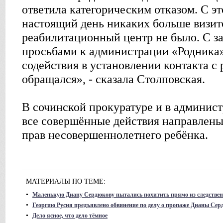
ответила категорическим отказом. С эт
настоящий день никаких больше визито
реабилитационный центр не было. С з
просьбами к администрации «Родника»
содействия в установлении контакта с 
обращался», - сказала Столповская.
В сочинской прокуратуре и в админист
все совершённые действия направлены
прав несовершеннолетнего ребёнка.
МАТЕРИАЛЫ ПО ТЕМЕ:
•
Маленькую Диану Сердюкову пытались похитить прямо из следствен
•
Георгию Русия предъявлено обвинение по делу о пропаже Дианы Се
•
Дело ясное, что дело тёмное