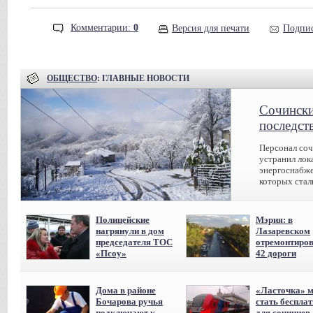
Комментарии:
0
Версия для печати
Подпис
ОБЩЕСТВО
: ГЛАВНЫЕ НОВОСТИ
Сочински
последст
Персонал соч
устранил лок
энергоснабже
которых стал
Полицейские
Мэрия: в
нагрянули в дом
Лазаревском
председателя ТОС
отремонтиро
«Псоу»
42 дороги
Дома в районе
«Ласточка» 
Бочарова ручья
стать беспла
подключают к
для сочинцев