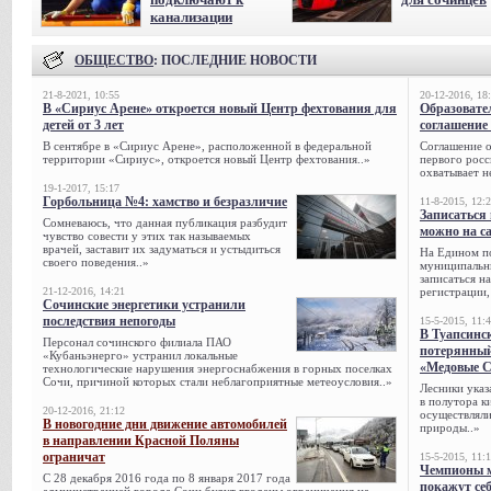
канализации
ОБЩЕСТВО
: ПОСЛЕДНИЕ НОВОСТИ
21-8-2021, 10:55
20-12-2016, 18
В «Сириус Арене» откроется новый Центр фехтования для
Образовате
детей от 3 лет
соглашение 
В сентябре в «Сириус Арене», расположенной в федеральной
Соглашение о
территории «Сириус», откроется новый Центр фехтования..»
первого росс
охватывает н
19-1-2017, 15:17
Горбольница №4: хамство и безразличие
11-8-2015, 12:
Записаться 
Сомневаюсь, что данная публикация разбудит
можно на са
чувство совести у этих так называемых
врачей, заставит их задуматься и устыдиться
На Едином п
своего поведения..»
муниципальн
записаться н
21-12-2016, 14:21
регистрации,
Сочинские энергетики устранили
последствия непогоды
15-5-2015, 11:
В Туапсинс
Персонал сочинского филиала ПАО
потерянны
«Кубаньэнерго» устранил локальные
«Медовые 
технологические нарушения энергоснабжения в горных поселках
Сочи, при­чиной которых стали неблагоприятные метеоусловия..»
Лесники указ
в полутора к
20-12-2016, 21:12
осуществляли
В новогодние дни движение автомобилей
природы..»
в направлении Красной Поляны
ограничат
15-5-2015, 11:
Чемпионы м
С 28 декабря 2016 года по 8 января 2017 года
покажут се