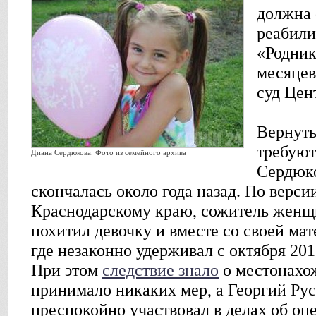
должна 
реабили
«Родник
месяцев
суд Цен
Вернуть
требуют
Диана Сердюкова. Фото из семейного архива
Сердюко
скончалась около года назад. По верс
Краснодарскому краю, сожитель женщ
похитил девочку и вместе со своей мат
где незаконно удерживал с октября 201
При этом
следствие знало
о местонахож
принимало никаких мер, а Георгий Ру
преспокойно участвовал в делах об оп