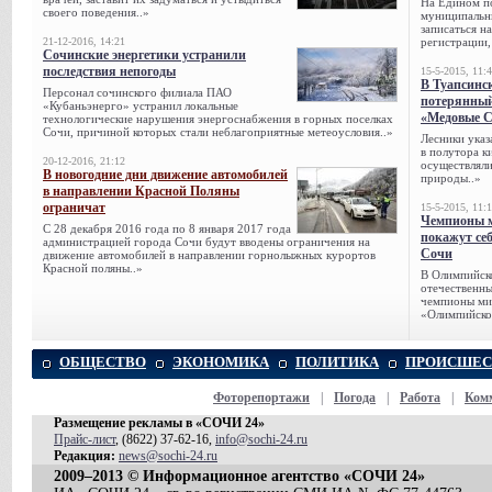
На Едином п
своего поведения..»
муниципальн
записаться н
21-12-2016, 14:21
регистрации,
Сочинские энергетики устранили
последствия непогоды
15-5-2015, 11:
В Туапсинс
Персонал сочинского филиала ПАО
потерянны
«Кубаньэнерго» устранил локальные
«Медовые 
технологические нарушения энергоснабжения в горных поселках
Сочи, при­чиной которых стали неблагоприятные метеоусловия..»
Лесники указ
в полутора к
20-12-2016, 21:12
осуществляли
В новогодние дни движение автомобилей
природы..»
в направлении Красной Поляны
ограничат
15-5-2015, 11:
Чемпионы м
С 28 декабря 2016 года по 8 января 2017 года
покажут се
администрацией города Сочи будут вводены ограничения на
Сочи
движение автомобилей в направлении горнолыжных курортов
Красной поляны..»
В Олимпийск
отечественн
чемпионы ми
«Олимпийско
ОБЩЕСТВО
ЭКОНОМИКА
ПОЛИТИКА
ПРОИСШЕС
Фоторепортажи
|
Погода
|
Работа
|
Ком
Размещение рекламы в «СОЧИ 24»
Прайс-лист
, (8622) 37-62-16,
info@sochi-24.ru
Редакция:
news@sochi-24.ru
2009–2013 © Информационное агентство «СОЧИ 24»