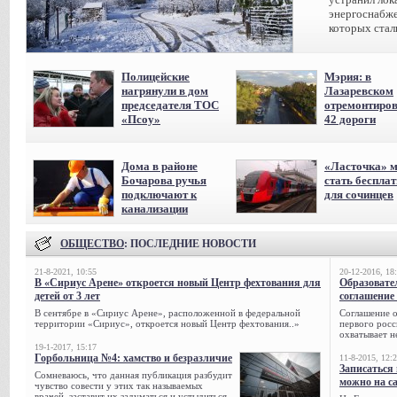
энергоснабже
которых стал
Полицейские
Мэрия: в
нагрянули в дом
Лазаревском
председателя ТОС
отремонтиро
«Псоу»
42 дороги
Дома в районе
«Ласточка» 
Бочарова ручья
стать беспла
подключают к
для сочинцев
канализации
ОБЩЕСТВО
: ПОСЛЕДНИЕ НОВОСТИ
21-8-2021, 10:55
20-12-2016, 18
В «Сириус Арене» откроется новый Центр фехтования для
Образовате
детей от 3 лет
соглашение 
В сентябре в «Сириус Арене», расположенной в федеральной
Соглашение о
территории «Сириус», откроется новый Центр фехтования..»
первого росс
охватывает н
19-1-2017, 15:17
Горбольница №4: хамство и безразличие
11-8-2015, 12:
Записаться 
Сомневаюсь, что данная публикация разбудит
можно на са
чувство совести у этих так называемых
врачей, заставит их задуматься и устыдиться