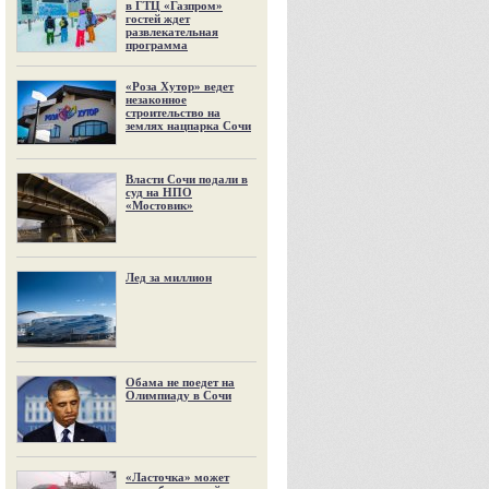
в ГТЦ «Газпром»
гостей ждет
развлекательная
программа
«Роза Хутор» ведет
незаконное
строительство на
землях нацпарка Сочи
Власти Сочи подали в
суд на НПО
«Мостовик»
Лед за миллион
Обама не поедет на
Олимпиаду в Сочи
«Ласточка» может