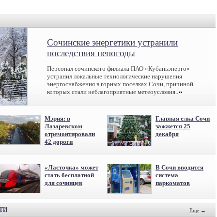
Сочинские энергетики устранили
последствия непогоды
Персонал сочинского филиала ПАО «Кубаньэнерго»
устранил локальные технологические нарушения
энергоснабжения в горных поселках Сочи, при­чиной
которых стали неблагоприятные метеоусловия..
Мэрия: в
Главная елка Сочи
Лазаревском
зажжется 25
отремонтировали
декабря
42 дороги
«Ласточка» может
В Сочи вводится
стать бесплатной
система
для сочинцев
паркоматов
ТИ
Ещё
→