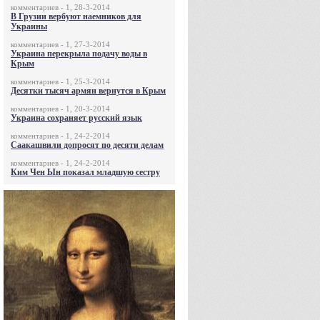
комментариев - 1, 28-3-2014
В Грузии вербуют наемников для
Украины
комментариев - 1, 27-3-2014
Украина перекрыла подачу воды в
Крым
комментариев - 1, 25-3-2014
Десятки тысяч армян вернутся в Крым
комментариев - 1, 20-3-2014
Украина сохраняет русский язык
комментариев - 1, 24-2-2014
Саакашвили допросят по десяти делам
комментариев - 1, 24-2-2014
Ким Чен Ын показал младшую сестру