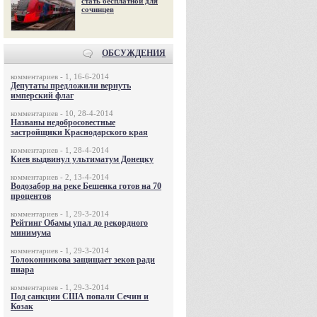
стать бесплатной для
сочинцев
ОБСУЖДЕНИЯ
комментариев - 1, 16-6-2014
Депутаты предложили вернуть
имперский флаг
комментариев - 10, 28-4-2014
Названы недобросовестные
застройщики Краснодарского края
комментариев - 1, 28-4-2014
Киев выдвинул ультиматум Донецку
комментариев - 2, 13-4-2014
Водозабор на реке Бешенка готов на 70
процентов
комментариев - 1, 29-3-2014
Рейтинг Обамы упал до рекордного
минимума
комментариев - 1, 29-3-2014
Толоконникова защищает зеков ради
пиара
комментариев - 1, 29-3-2014
Под санкции США попали Сечин и
Козак