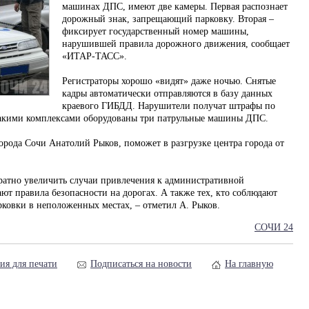
машинах ДПС, имеют две камеры. Первая распознает
дорожный знак, запрещающий парковку. Вторая –
фиксирует государственный номер машины,
нарушившей правила дорожного движения, сообщает
«ИТАР-ТАСС».
Регистраторы хорошо «видят» даже ночью. Снятые
кадры автоматически отправляются в базу данных
краевого ГИБДД. Нарушители получат штрафы по
 такими комплексами оборудованы три патрульные машины ДПС.
орода Сочи Анатолий Рыков, поможет в разгрузке центра города от
ратно увеличить случаи привлечения к административной
ют правила безопасности на дорогах. А также тех, кто соблюдают
рковки в неположенных местах, – отметил А. Рыков.
СОЧИ 24
ия для печати
Подписаться на новости
На главную