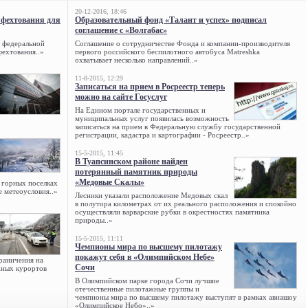
20-12-2016, 18:46
 фехтования для
Образовательный фонд «Талант и успех» подписал
соглашение с «Волгабас»
в федеральной
Соглашение о сотрудничестве Фонда и компании-производителя
ехтования..»
первого российского беспилотного автобуса Matreshka
охватывает несколько направлений..»
11-8-2015, 12:29
Записаться на прием в Росреестр теперь
можно на сайте Госуслуг
На Едином портале государственных и
муниципальных услуг появилась возможность
записаться на прием в Федеральную службу государственной
регистрации, кадастра и картографии - Росреестр..»
15-5-2015, 11:45
В Туапсинском районе найден
потерянный памятник природы
«Медовые Скалы»
 горных поселках
е метеоусловия..»
Лесники указали расположение Медовых скал
в полутора километрах от их реального расположения и спокойно
осуществляли варварские рубки в окрестностях памятника
природы..»
15-5-2015, 11:11
Чемпионы мира по высшему пилотажу
покажут себя в «Олимпийском Небе»
раничения на
Сочи
жных курортов
В Олимпийском парке города Сочи лучшие
отечественные пилотажные группы и
чемпионы мира по высшему пилотажу выступят в рамках авиашоу
«Олимпийское Небо»..»