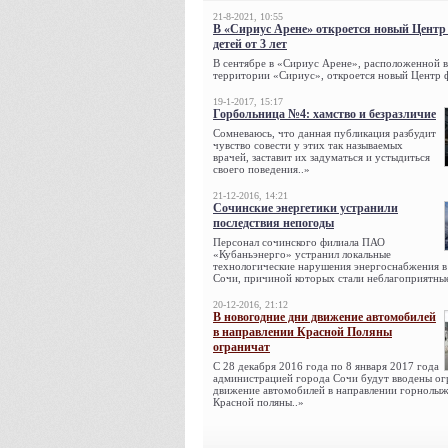
21-8-2021, 10:55
В «Сириус Арене» откроется новый Центр
детей от 3 лет
В сентябре в «Сириус Арене», расположенной 
территории «Сириус», откроется новый Центр ф
19-1-2017, 15:17
Горбольница №4: хамство и безразличие
Сомневаюсь, что данная публикация разбудит
чувство совести у этих так называемых
врачей, заставит их задуматься и устыдиться
своего поведения..»
21-12-2016, 14:21
Сочинские энергетики устранили
последствия непогоды
Персонал сочинского филиала ПАО
«Кубаньэнерго» устранил локальные
технологические нарушения энергоснабжения в
Сочи, при­чиной которых стали неблагоприятны
20-12-2016, 21:12
В новогодние дни движение автомобилей
в направлении Красной Поляны
ограничат
С 28 декабря 2016 года по 8 января 2017 года
администрацией города Сочи будут вводены ог
движение автомобилей в направлении горнолы
Красной поляны..»