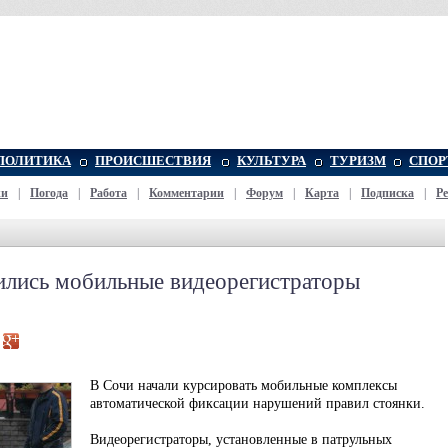
ПОЛИТИКА
ПРОИСШЕСТВИЯ
КУЛЬТУРА
ТУРИЗМ
СПОР
жи
|
Погода
|
Работа
|
Комментарии
|
Форум
|
Карта
|
Подписка
|
Р
ились мобильные видеорегистраторы
В Сочи начали курсировать мобильные комплексы
автоматической фиксации нарушений правил стоянки.
Видеорегистраторы, установленные в патрульных