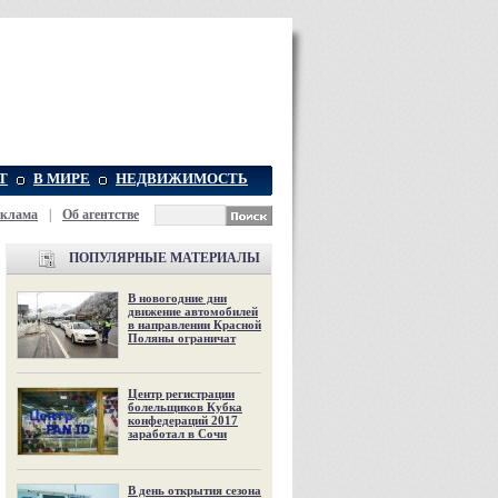
Т
В МИРЕ
НЕДВИЖИМОСТЬ
еклама
|
Об агентстве
ПОПУЛЯРНЫЕ МАТЕРИАЛЫ
В новогодние дни
движение автомобилей
в направлении Красной
Поляны ограничат
Центр регистрации
болельщиков Кубка
конфедераций 2017
заработал в Сочи
В день открытия сезона