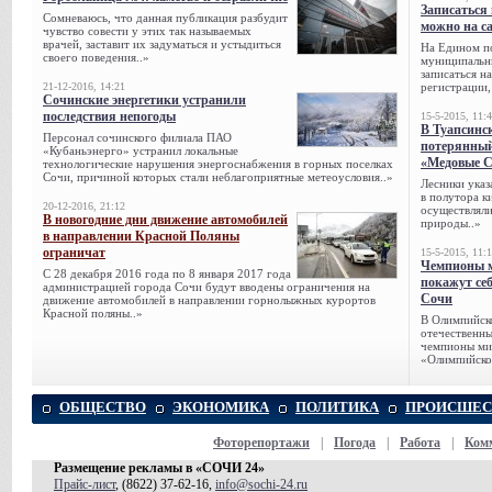
Записаться 
Сомневаюсь, что данная публикация разбудит
можно на са
чувство совести у этих так называемых
врачей, заставит их задуматься и устыдиться
На Едином п
своего поведения..»
муниципальн
записаться н
21-12-2016, 14:21
регистрации,
Сочинские энергетики устранили
последствия непогоды
15-5-2015, 11:
В Туапсинс
Персонал сочинского филиала ПАО
потерянны
«Кубаньэнерго» устранил локальные
«Медовые 
технологические нарушения энергоснабжения в горных поселках
Сочи, при­чиной которых стали неблагоприятные метеоусловия..»
Лесники указ
в полутора к
20-12-2016, 21:12
осуществляли
В новогодние дни движение автомобилей
природы..»
в направлении Красной Поляны
ограничат
15-5-2015, 11:
Чемпионы м
С 28 декабря 2016 года по 8 января 2017 года
покажут се
администрацией города Сочи будут вводены ограничения на
Сочи
движение автомобилей в направлении горнолыжных курортов
Красной поляны..»
В Олимпийск
отечественн
чемпионы ми
«Олимпийско
ОБЩЕСТВО
ЭКОНОМИКА
ПОЛИТИКА
ПРОИСШЕС
Фоторепортажи
|
Погода
|
Работа
|
Ком
Размещение рекламы в «СОЧИ 24»
Прайс-лист
, (8622) 37-62-16,
info@sochi-24.ru