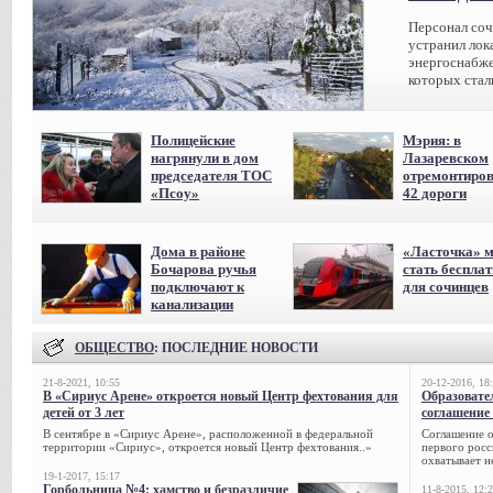
Персонал соч
устранил лок
энергоснабже
которых стал
Полицейские
Мэрия: в
нагрянули в дом
Лазаревском
председателя ТОС
отремонтиро
«Псоу»
42 дороги
Дома в районе
«Ласточка» 
Бочарова ручья
стать беспла
подключают к
для сочинцев
канализации
ОБЩЕСТВО
: ПОСЛЕДНИЕ НОВОСТИ
21-8-2021, 10:55
20-12-2016, 18
В «Сириус Арене» откроется новый Центр фехтования для
Образовате
детей от 3 лет
соглашение 
В сентябре в «Сириус Арене», расположенной в федеральной
Соглашение о
территории «Сириус», откроется новый Центр фехтования..»
первого росс
охватывает н
19-1-2017, 15:17
Горбольница №4: хамство и безразличие
11-8-2015, 12: