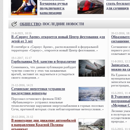
Бочарова ручья
стать беспла
подключают к
для сочинцев
канализации
ОБЩЕСТВО
: ПОСЛЕДНИЕ НОВОСТИ
21-8-2021, 10:55
20-12-2016, 18
В «Сириус Арене» откроется новый Центр фехтования для
Образовате
детей от 3 лет
соглашение 
В сентябре в «Сириус Арене», расположенной в федеральной
Соглашение о
территории «Сириус», откроется новый Центр фехтования..»
первого росс
охватывает н
19-1-2017, 15:17
Горбольница №4: хамство и безразличие
11-8-2015, 12:
Записаться 
Сомневаюсь, что данная публикация разбудит
можно на са
чувство совести у этих так называемых
врачей, заставит их задуматься и устыдиться
На Едином п
своего поведения..»
муниципальн
записаться н
21-12-2016, 14:21
регистрации,
Сочинские энергетики устранили
последствия непогоды
15-5-2015, 11:
В Туапсинс
Персонал сочинского филиала ПАО
потерянны
«Кубаньэнерго» устранил локальные
«Медовые 
технологические нарушения энергоснабжения в горных поселках
Сочи, при­чиной которых стали неблагоприятные метеоусловия..»
Лесники указ
в полутора к
20-12-2016, 21:12
осуществляли
В новогодние дни движение автомобилей
природы..»
в направлении Красной Поляны
ограничат
15-5-2015, 11: