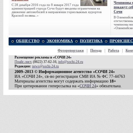
Чемпионы м
С 28 декабря 2016 года по 8 января 2017 года
покажут се
администрацией города Сочи будут вводены ограничения на
Сочи
движение автомобилей в направлении горнолыжных курортов
Красной поляны..»
В Олимпийск
отечественн
чемпионы ми
«Олимпийско
ОБЩЕСТВО
ЭКОНОМИКА
ПОЛИТИКА
ПРОИСШЕС
Фоторепортажи
|
Погода
|
Работа
|
Ком
Размещение рекламы в «СОЧИ 24»
Прайс-лист
, (8622) 37-62-16,
info@sochi-24.ru
Редакция:
news@sochi-24.ru
2009–2013 © Информационное агентство «СОЧИ 24»
ИА «СОЧИ 24», св-во регистрации СМИ ИА № ФС 77-44763
Материалы агентства могут содержать информацию
18+
При цитировании гиперссылка на «
СОЧИ 24
» обязательна.