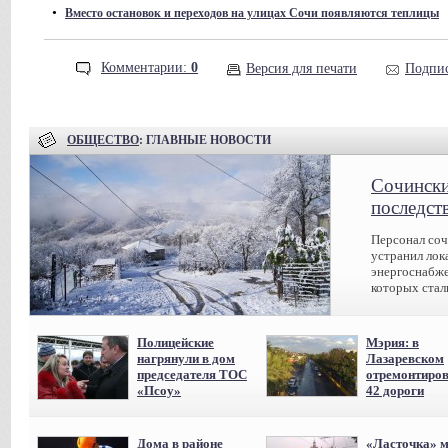
•
Вместо остановок и переходов на улицах Сочи появляются теплицы
Комментарии:
0
Версия для печати
Подпис
ОБЩЕСТВО
: ГЛАВНЫЕ НОВОСТИ
Сочински
последст
Персонал соч
устранил лок
энергоснабже
которых стал
Полицейские
Мэрия: в
нагрянули в дом
Лазаревском
председателя ТОС
отремонтиро
«Псоу»
42 дороги
Дома в районе
«Ласточка» 