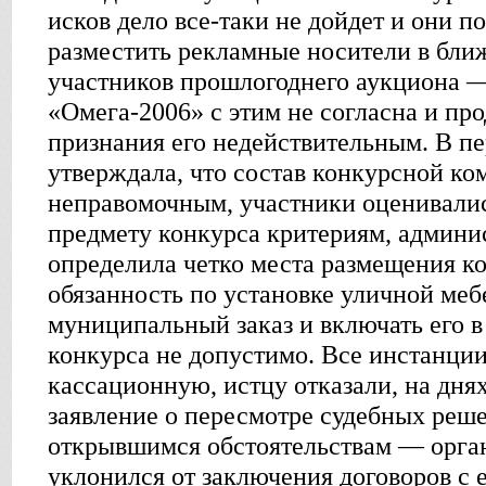
исков дело все-таки не дойдет и они п
разместить рекламные носители в бли
участников прошлогоднего аукциона 
«Омега-2006» с этим не согласна и пр
признания его недействительным. В п
утверждала, что состав конкурсной ко
неправомочным, участники оценивалис
предмету конкурса критериям, админи
определила четко места размещения ко
обязанность по установке уличной меб
муниципальный заказ и включать его в
конкурса не допустимо. Все инстанции
кассационную, истцу отказали, на дня
заявление о пересмотре судебных реш
открывшимся обстоятельствам — орган
уклонился от заключения договоров с е