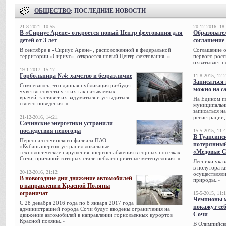
ОБЩЕСТВО
: ПОСЛЕДНИЕ НОВОСТИ
21-8-2021, 10:55
20-12-2016, 18
В «Сириус Арене» откроется новый Центр фехтования для
Образовате
детей от 3 лет
соглашение 
В сентябре в «Сириус Арене», расположенной в федеральной
Соглашение о
территории «Сириус», откроется новый Центр фехтования..»
первого росс
охватывает н
19-1-2017, 15:17
Горбольница №4: хамство и безразличие
11-8-2015, 12:
Записаться 
Сомневаюсь, что данная публикация разбудит
можно на са
чувство совести у этих так называемых
врачей, заставит их задуматься и устыдиться
На Едином п
своего поведения..»
муниципальн
записаться н
21-12-2016, 14:21
регистрации,
Сочинские энергетики устранили
последствия непогоды
15-5-2015, 11:
В Туапсинс
Персонал сочинского филиала ПАО
потерянны
«Кубаньэнерго» устранил локальные
«Медовые 
технологические нарушения энергоснабжения в горных поселках
Сочи, при­чиной которых стали неблагоприятные метеоусловия..»
Лесники указ
в полутора к
20-12-2016, 21:12
осуществляли
В новогодние дни движение автомобилей
природы..»
в направлении Красной Поляны
ограничат
15-5-2015, 11:
Чемпионы м
С 28 декабря 2016 года по 8 января 2017 года
покажут се
администрацией города Сочи будут вводены ограничения на
Сочи
движение автомобилей в направлении горнолыжных курортов
Красной поляны..»
В Олимпийск