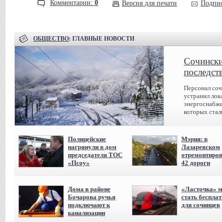
Комментарии:
0
Версия для печати
Подпис
ОБЩЕСТВО
: ГЛАВНЫЕ НОВОСТИ
Сочински
последст
Персонал соч
устранил лок
энергоснабже
которых стал
Полицейские
Мэрия: в
нагрянули в дом
Лазаревском
председателя ТОС
отремонтиро
«Псоу»
42 дороги
Дома в районе
«Ласточка» 
Бочарова ручья
стать беспла
подключают к
для сочинцев
канализации