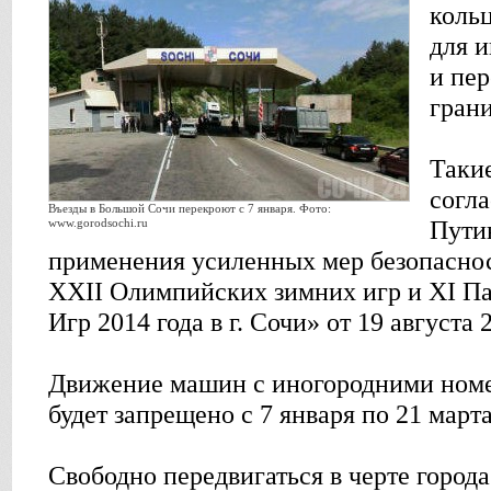
кольц
для и
и пе
грани
Таки
согла
Въезды в Большой Сочи перекроют с 7 января. Фото:
www.gorodsochi.ru
Пути
применения усиленных мер безопаснос
XXII Олимпийских зимних игр и XI П
Игр 2014 года в г. Сочи» от 19 августа 
Движение машин с иногородними номе
будет запрещено с 7 января по 21 марта
Свободно передвигаться в черте города