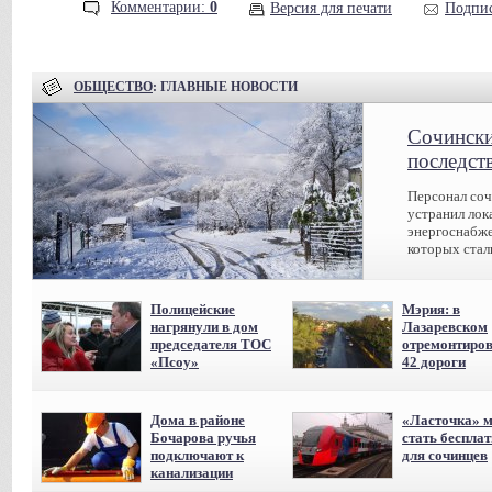
Комментарии:
0
Версия для печати
Подпис
ОБЩЕСТВО
: ГЛАВНЫЕ НОВОСТИ
Сочински
последст
Персонал соч
устранил лок
энергоснабже
которых стал
Полицейские
Мэрия: в
нагрянули в дом
Лазаревском
председателя ТОС
отремонтиро
«Псоу»
42 дороги
Дома в районе
«Ласточка» 
Бочарова ручья
стать беспла
подключают к
для сочинцев
канализации