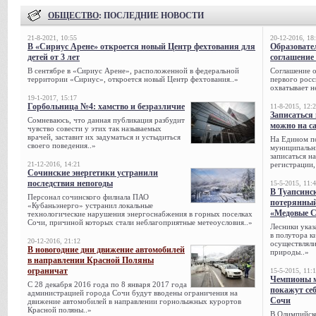
ОБЩЕСТВО
: ПОСЛЕДНИЕ НОВОСТИ
21-8-2021, 10:55
20-12-2016, 18
В «Сириус Арене» откроется новый Центр фехтования для
Образовате
детей от 3 лет
соглашение 
В сентябре в «Сириус Арене», расположенной в федеральной
Соглашение о
территории «Сириус», откроется новый Центр фехтования..»
первого росс
охватывает н
19-1-2017, 15:17
Горбольница №4: хамство и безразличие
11-8-2015, 12:
Записаться 
Сомневаюсь, что данная публикация разбудит
можно на са
чувство совести у этих так называемых
врачей, заставит их задуматься и устыдиться
На Едином п
своего поведения..»
муниципальн
записаться н
21-12-2016, 14:21
регистрации,
Сочинские энергетики устранили
последствия непогоды
15-5-2015, 11:
В Туапсинс
Персонал сочинского филиала ПАО
потерянны
«Кубаньэнерго» устранил локальные
«Медовые 
технологические нарушения энергоснабжения в горных поселках
Сочи, при­чиной которых стали неблагоприятные метеоусловия..»
Лесники указ
в полутора к
20-12-2016, 21:12
осуществляли
В новогодние дни движение автомобилей
природы..»
в направлении Красной Поляны
ограничат
15-5-2015, 11:
Чемпионы м
С 28 декабря 2016 года по 8 января 2017 года
покажут се
администрацией города Сочи будут вводены ограничения на
Сочи
движение автомобилей в направлении горнолыжных курортов
Красной поляны..»
В Олимпийск