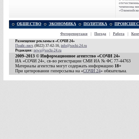
отечественн
чемпионы ми
«Олимпийско
ОБЩЕСТВО
ЭКОНОМИКА
ПОЛИТИКА
ПРОИСШЕС
Фоторепортажи
|
Погода
|
Работа
|
Ком
Размещение рекламы в «СОЧИ 24»
Прайс-лист
, (8622) 37-62-16,
info@sochi-24.ru
Редакция:
news@sochi-24.ru
2009–2013 © Информационное агентство «СОЧИ 24»
ИА «СОЧИ 24», св-во регистрации СМИ ИА № ФС 77-44763
Материалы агентства могут содержать информацию
18+
При цитировании гиперссылка на «
СОЧИ 24
» обязательна.