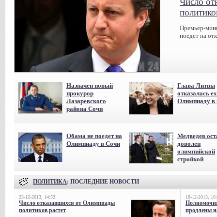
Число от
политико
Премьер-мин
поедет на от
Назначен новый
Глава Литвы
прокурор
отказалась ех
Лазаревского
Олимпиаду в
района Сочи
Обама не поедет на
Медведев ост
Олимпиаду в Сочи
доволен
олимпийской
стройкой
ПОЛИТИКА
: ПОСЛЕДНИЕ НОВОСТИ
23-12-2013, 14:53
18-12-2013, 16
Число отказавшихся от Олимпиады
Полномочия
политиков растет
продлены на