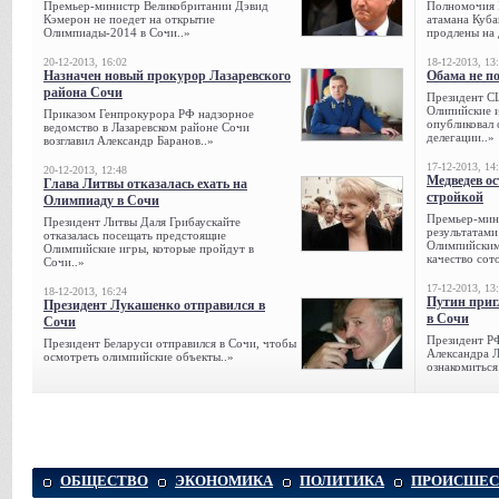
Премьер-министр Великобритании Дэвид
Полномочия 
Кэмерон не поедет на открытие
атамана Куба
Олимпиады-2014 в Сочи..»
продлены на 
20-12-2013, 16:02
18-12-2013, 13
Назначен новый прокурор Лазаревского
Обама не п
района Сочи
Президент С
Олипийские 
Приказом Генпрокурора РФ надзорное
опубликовал 
ведомство в Лазаревском районе Сочи
делегации..»
возглавил Александр Баранов..»
17-12-2013, 14
20-12-2013, 12:48
Медведев о
Глава Литвы отказалась ехать на
стройкой
Олимпиаду в Сочи
Премьер-мини
Президент Литвы Даля Грибаускайте
результатами
отказалась посещать предстоящие
Олимпийским 
Олимпийские игры, которые пройдут в
качество сото
Сочи..»
17-12-2013, 13
18-12-2013, 16:24
Путин приг
Президент Лукашенко отправился в
в Сочи
Сочи
Президент Р
Президент Беларуси отправился в Сочи, чтобы
Александра Л
осмотреть олимпийские объекты..»
ознакомиться
ОБЩЕСТВО
ЭКОНОМИКА
ПОЛИТИКА
ПРОИСШЕС