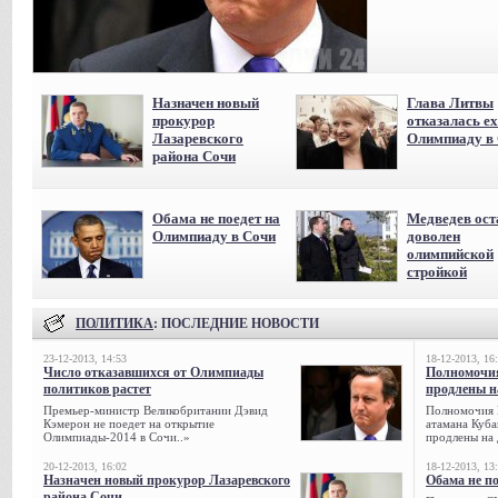
Назначен новый
Глава Литвы
прокурор
отказалась ех
Лазаревского
Олимпиаду в
района Сочи
Обама не поедет на
Медведев ост
Олимпиаду в Сочи
доволен
олимпийской
стройкой
ПОЛИТИКА
: ПОСЛЕДНИЕ НОВОСТИ
23-12-2013, 14:53
18-12-2013, 16
Число отказавшихся от Олимпиады
Полномочия
политиков растет
продлены на
Премьер-министр Великобритании Дэвид
Полномочия 
Кэмерон не поедет на открытие
атамана Куба
Олимпиады-2014 в Сочи..»
продлены на 
20-12-2013, 16:02
18-12-2013, 13
Назначен новый прокурор Лазаревского
Обама не п
района Сочи