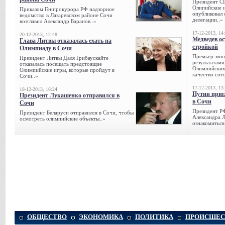
Президент С
Олипийские 
Приказом Генпрокурора РФ надзорное
опубликовал 
ведомство в Лазаревском районе Сочи
делегации..»
возглавил Александр Баранов..»
17-12-2013, 14
20-12-2013, 12:48
Медведев о
Глава Литвы отказалась ехать на
стройкой
Олимпиаду в Сочи
Премьер-мини
Президент Литвы Даля Грибаускайте
результатами
отказалась посещать предстоящие
Олимпийским 
Олимпийские игры, которые пройдут в
качество сото
Сочи..»
17-12-2013, 13
18-12-2013, 16:24
Путин приг
Президент Лукашенко отправился в
в Сочи
Сочи
Президент Р
Президент Беларуси отправился в Сочи, чтобы
Александра Л
осмотреть олимпийские объекты..»
ознакомиться
ОБЩЕСТВО
ЭКОНОМИКА
ПОЛИТИКА
ПРОИСШЕС