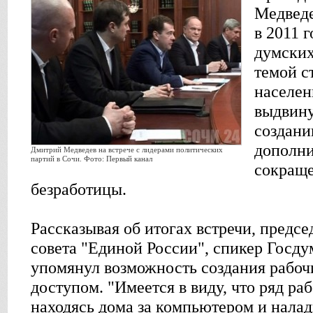
Медведе
в 2011 
думских
темой с
населен
выдвину
создани
дополни
Дмитрий Медведев на встрече с лидерами политических
партий в Сочи. Фото: Первый канал
сокращ
безработицы.
Рассказывая об итогах встречи, предс
совета "Единой России", спикер Госд
упомянул возможность создания рабоч
доступом. "Имеется в виду, что ряд ра
находясь дома за компьютером и налад