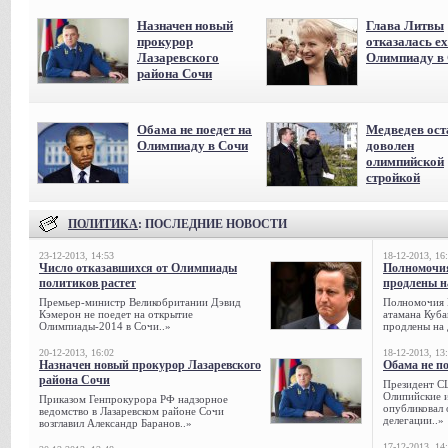
Назначен новый
Глава Литвы
прокурор
отказалась ех
Лазаревского
Олимпиаду в
района Сочи
Обама не поедет на
Медведев ост
Олимпиаду в Сочи
доволен
олимпийской
стройкой
ПОЛИТИКА
: ПОСЛЕДНИЕ НОВОСТИ
23-12-2013, 14:53
18-12-2013, 16
Число отказавшихся от Олимпиады
Полномочия
политиков растет
продлены на
Премьер-министр Великобритании Дэвид
Полномочия 
Кэмерон не поедет на открытие
атамана Куба
Олимпиады-2014 в Сочи..»
продлены на 
20-12-2013, 16:02
18-12-2013, 13
Назначен новый прокурор Лазаревского
Обама не п
района Сочи
Президент С
Олипийские 
Приказом Генпрокурора РФ надзорное
опубликовал 
ведомство в Лазаревском районе Сочи
делегации..»
возглавил Александр Баранов..»
17-12-2013, 14