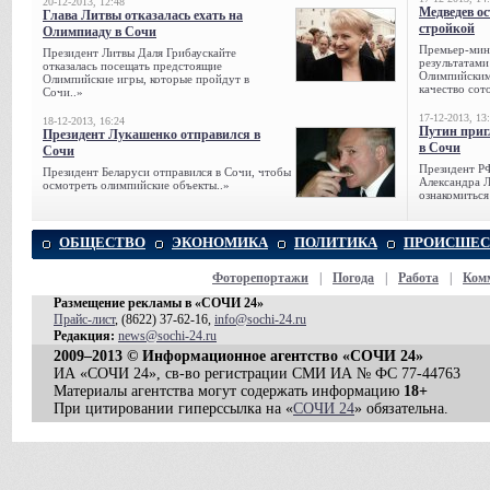
20-12-2013, 12:48
Медведев о
Глава Литвы отказалась ехать на
стройкой
Олимпиаду в Сочи
Премьер-мини
Президент Литвы Даля Грибаускайте
результатами
отказалась посещать предстоящие
Олимпийским 
Олимпийские игры, которые пройдут в
качество сото
Сочи..»
17-12-2013, 13
18-12-2013, 16:24
Путин приг
Президент Лукашенко отправился в
в Сочи
Сочи
Президент Р
Президент Беларуси отправился в Сочи, чтобы
Александра Л
осмотреть олимпийские объекты..»
ознакомиться
ОБЩЕСТВО
ЭКОНОМИКА
ПОЛИТИКА
ПРОИСШЕС
Фоторепортажи
|
Погода
|
Работа
|
Ком
Размещение рекламы в «СОЧИ 24»
Прайс-лист
, (8622) 37-62-16,
info@sochi-24.ru
Редакция:
news@sochi-24.ru
2009–2013 © Информационное агентство «СОЧИ 24»
ИА «СОЧИ 24», св-во регистрации СМИ ИА № ФС 77-44763
Материалы агентства могут содержать информацию
18+
При цитировании гиперссылка на «
СОЧИ 24
» обязательна.