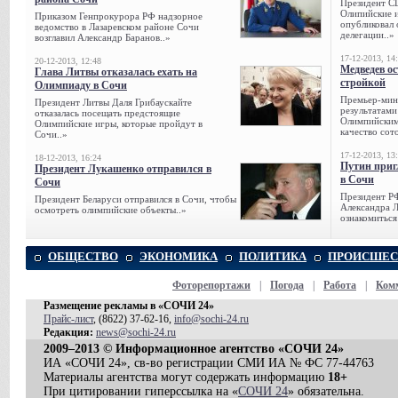
Президент С
Олипийские 
Приказом Генпрокурора РФ надзорное
опубликовал 
ведомство в Лазаревском районе Сочи
делегации..»
возглавил Александр Баранов..»
17-12-2013, 14
20-12-2013, 12:48
Медведев о
Глава Литвы отказалась ехать на
стройкой
Олимпиаду в Сочи
Премьер-мини
Президент Литвы Даля Грибаускайте
результатами
отказалась посещать предстоящие
Олимпийским 
Олимпийские игры, которые пройдут в
качество сото
Сочи..»
17-12-2013, 13
18-12-2013, 16:24
Путин приг
Президент Лукашенко отправился в
в Сочи
Сочи
Президент Р
Президент Беларуси отправился в Сочи, чтобы
Александра Л
осмотреть олимпийские объекты..»
ознакомиться
ОБЩЕСТВО
ЭКОНОМИКА
ПОЛИТИКА
ПРОИСШЕС
Фоторепортажи
|
Погода
|
Работа
|
Ком
Размещение рекламы в «СОЧИ 24»
Прайс-лист
, (8622) 37-62-16,
info@sochi-24.ru
Редакция:
news@sochi-24.ru
2009–2013 © Информационное агентство «СОЧИ 24»
ИА «СОЧИ 24», св-во регистрации СМИ ИА № ФС 77-44763
Материалы агентства могут содержать информацию
18+
При цитировании гиперссылка на «
СОЧИ 24
» обязательна.