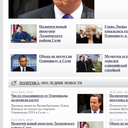
Назначен новый
Глава Литвы
прокурор
отказалась ех
Лазаревского
Олимпиаду в
района Сочи
Обама не поедет на
Медведев ост
Олимпиаду в Сочи
доволен
олимпийской
стройкой
ПОЛИТИКА
: ПОСЛЕДНИЕ НОВОСТИ
23-12-2013, 14:53
18-12-2013, 16
Число отказавшихся от Олимпиады
Полномочия
политиков растет
продлены на
Премьер-министр Великобритании Дэвид
Полномочия 
Кэмерон не поедет на открытие
атамана Куба
Олимпиады-2014 в Сочи..»
продлены на 
20-12-2013, 16:02
18-12-2013, 13
Назначен новый прокурор Лазаревского
Обама не п
района Сочи