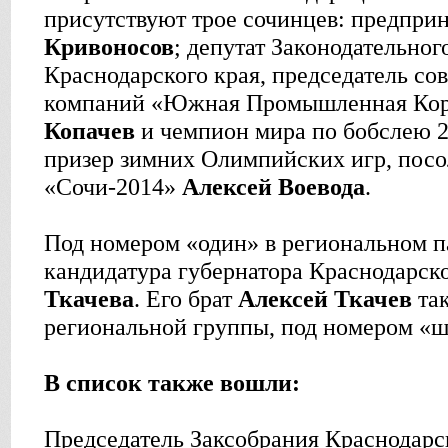
присутствуют трое сочинцев: предпри
Кривоносов
; депутат Законодательног
Краснодарского края, председатель со
компаний «Южная Промышленная Ко
Копачев
и чемпион мира по бобслею 2
призер зимних Олимпийских игр, пос
«Сочи-2014»
Алексей Воевода
.
Под номером «один» в региональном п
кандидатура губернатора Краснодарск
Ткачева
. Его брат
Алексей Ткачев
так
региональной группы, под номером «ш
В список также вошли:
Председатель Заксобрания Краснодарс