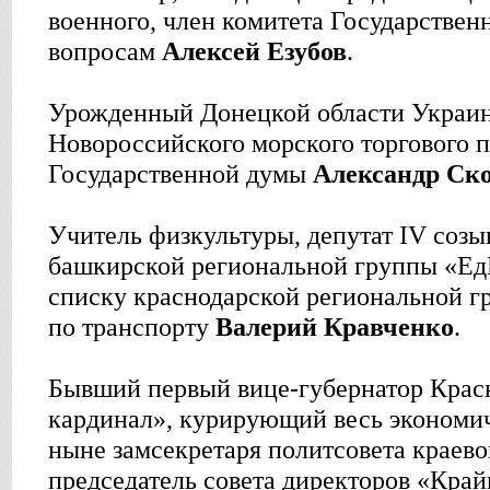
военного, член комитета Государстве
вопросам
Алексей Езубов
.
Урожденный Донецкой области Украин
Новороссийского морского торгового п
Государственной думы
Александр Ск
Учитель физкультуры, депутат IV созы
башкирской региональной группы «ЕдР
списку краснодарской региональной г
по транспорту
Валерий Кравченко
.
Бывший первый вице-губернатор Красн
кардинал», курирующий весь экономич
ныне замсекретаря политсовета краево
председатель совета директоров «Кра