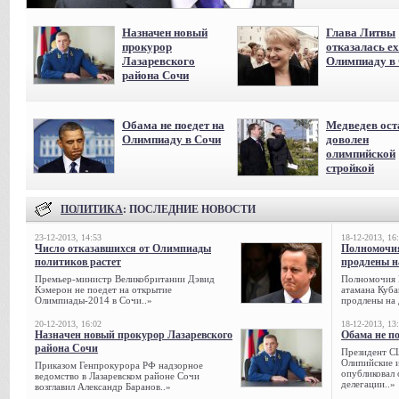
Назначен новый
Глава Литвы
прокурор
отказалась ех
Лазаревского
Олимпиаду в
района Сочи
Обама не поедет на
Медведев ост
Олимпиаду в Сочи
доволен
олимпийской
стройкой
ПОЛИТИКА
: ПОСЛЕДНИЕ НОВОСТИ
23-12-2013, 14:53
18-12-2013, 16
Число отказавшихся от Олимпиады
Полномочия
политиков растет
продлены на
Премьер-министр Великобритании Дэвид
Полномочия 
Кэмерон не поедет на открытие
атамана Куба
Олимпиады-2014 в Сочи..»
продлены на 
20-12-2013, 16:02
18-12-2013, 13
Назначен новый прокурор Лазаревского
Обама не п
района Сочи
Президент С
Олипийские 
Приказом Генпрокурора РФ надзорное
опубликовал 
ведомство в Лазаревском районе Сочи
делегации..»
возглавил Александр Баранов..»