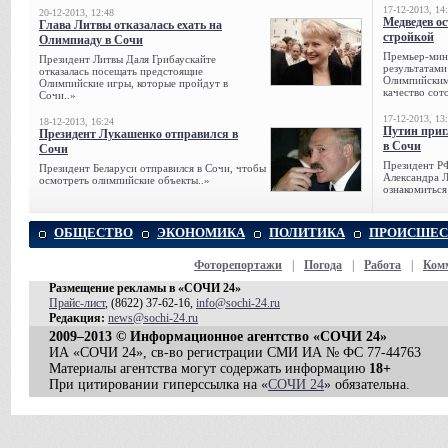
17-12-2013, 14
20-12-2013, 12:48
Медведев о
Глава Литвы отказалась ехать на
стройкой
Олимпиаду в Сочи
Премьер-мини
Президент Литвы Даля Грибаускайте
результатами
отказалась посещать предстоящие
Олимпийским 
Олимпийские игры, которые пройдут в
качество сото
Сочи..»
17-12-2013, 13
18-12-2013, 16:24
Путин приг
Президент Лукашенко отправился в
в Сочи
Сочи
Президент Р
Президент Беларуси отправился в Сочи, чтобы
Александра Л
осмотреть олимпийские объекты..»
ознакомиться
ОБЩЕСТВО
ЭКОНОМИКА
ПОЛИТИКА
ПРОИСШЕС
Фоторепортажи
|
Погода
|
Работа
|
Ком
Размещение рекламы в «СОЧИ 24»
Прайс-лист
, (8622) 37-62-16,
info@sochi-24.ru
Редакция:
news@sochi-24.ru
2009–2013 © Информационное агентство «СОЧИ 24»
ИА «СОЧИ 24», св-во регистрации СМИ ИА № ФС 77-44763
Материалы агентства могут содержать информацию
18+
При цитировании гиперссылка на «
СОЧИ 24
» обязательна.