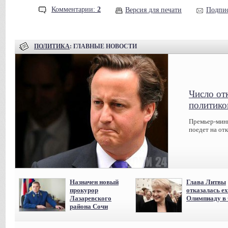
Комментарии:
2
Версия для печати
Подпис
ПОЛИТИКА
: ГЛАВНЫЕ НОВОСТИ
Число от
политико
Премьер-мин
поедет на от
Назначен новый
Глава Литвы
прокурор
отказалась ех
Лазаревского
Олимпиаду в
района Сочи