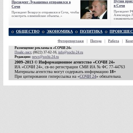
Путин приг
Президент Лукашенко отправился в
в Сочи
Сочи
Президент Р
Президент Беларуси отправился в Сочи, чтобы
Александра Л
осмотреть олимпийские объекты..»
ознакомиться
ОБЩЕСТВО
ЭКОНОМИКА
ПОЛИТИКА
ПРОИСШЕС
Фоторепортажи
|
Погода
|
Работа
|
Ком
Размещение рекламы в «СОЧИ 24»
Прайс-лист
, (8622) 37-62-16,
info@sochi-24.ru
Редакция:
news@sochi-24.ru
2009–2013 © Информационное агентство «СОЧИ 24»
ИА «СОЧИ 24», св-во регистрации СМИ ИА № ФС 77-44763
Материалы агентства могут содержать информацию
18+
При цитировании гиперссылка на «
СОЧИ 24
» обязательна.