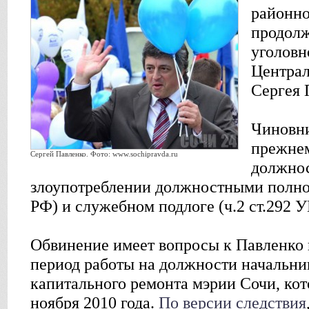
районно
продолж
уголовн
Централ
Сергея 
Чиновни
прежнем
Сергей Павленко. Фото: www.sochipravda.ru
должно
злоупотреблении должностными полном
РФ) и служебном подлоге (ч.2 ст.292 У
Обвинение имеет вопросы к Павленко п
период работы на должности начальни
капитального ремонта мэрии Сочи, кот
ноября 2010 года.
По версии следствия