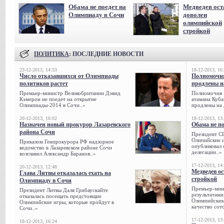
Обама не поедет на
Медведев ост
Олимпиаду в Сочи
доволен
олимпийской
стройкой
ПОЛИТИКА
: ПОСЛЕДНИЕ НОВОСТИ
23-12-2013, 14:53
18-12-2013, 16
Число отказавшихся от Олимпиады
Полномочия
политиков растет
продлены на
Премьер-министр Великобритании Дэвид
Полномочия 
Кэмерон не поедет на открытие
атамана Куба
Олимпиады-2014 в Сочи..»
продлены на 
20-12-2013, 16:02
18-12-2013, 13
Назначен новый прокурор Лазаревского
Обама не п
района Сочи
Президент С
Олипийские 
Приказом Генпрокурора РФ надзорное
опубликовал 
ведомство в Лазаревском районе Сочи
делегации..»
возглавил Александр Баранов..»
17-12-2013, 14
20-12-2013, 12:48
Медведев о
Глава Литвы отказалась ехать на
стройкой
Олимпиаду в Сочи
Премьер-мини
Президент Литвы Даля Грибаускайте
результатами
отказалась посещать предстоящие
Олимпийским 
Олимпийские игры, которые пройдут в
качество сото
Сочи..»
17-12-2013, 13
18-12-2013, 16:24