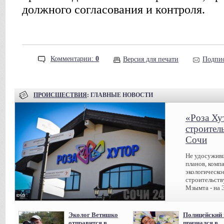
должного согласования и контроля.
Комментарии:
0
Версия для печати
Подпис
ПРОИСШЕСТВИЯ
: ГЛАВНЫЕ НОВОСТИ
«Роза Ху
строител
Сочи
Не удосуживш
планов, комп
экологическо
строительств
Мзымта - на 
Эколог Ветишко
Полицейский 
отправится в
признался в