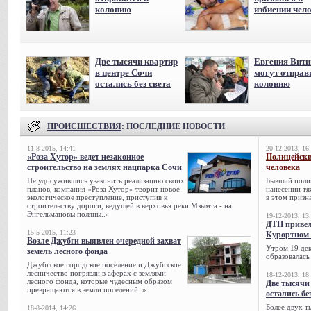
колонию
избиении чел
Две тысячи квартир
Евгения Вит
в центре Сочи
могут отправ
остались без света
колонию
ПРОИСШЕСТВИЯ
: ПОСЛЕДНИЕ НОВОСТИ
11-8-2015, 14:41
20-12-2013, 16
«Роза Хутор» ведет незаконное
Полицейски
строительство на землях нацпарка Сочи
человека
Не удосужившись узаконить реализацию своих
Бывший поли
планов, компания «Роза Хутор» творит новое
нанесении тя
экологическое преступление, приступив к
в этом призна
строительству дороги, ведущей в верховья реки Мзымта - на
Энгельмановы поляны..»
19-12-2013, 13
ДТП привел
15-5-2015, 11:23
Курортном 
Возле Джубги выявлен очередной захват
Утром 19 дек
земель лесного фонда
образовалась
Джубгское городское поселение и Джубгское
лесничество погрязли в аферах с землями
18-12-2013, 18
лесного фонда, которые чудесным образом
Две тысячи
превращаются в земли поселений..»
остались бе
Более двух т
18-8-2014, 14:26