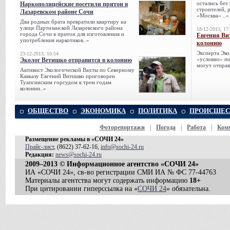
остались без
Наркополицейские посетили притон в
строителей, 
Лазаревском районе Сочи
«Москва» ..»
Два родных брата превратили квартиру на
улице Партизанской Лазаревского района
18-12-2013, 17
города Сочи в притон для изготовления и
Евгения Ви
употребления наркотиков..»
колонию
Эксперта Эко
23-12-2013, 10:54
«условно» по
Эколог Ветишко отправится в колонию
могут отправ
Активист Экологической Вахты по Северному
Кавказу Евгений Витишко приговорен
Туапсинским горсудом к трем годам
колонии..»
ОБЩЕСТВО
ЭКОНОМИКА
ПОЛИТИКА
ПРОИСШЕС
Фоторепортажи
|
Погода
|
Работа
|
Ком
Размещение рекламы в «СОЧИ 24»
Прайс-лист
, (8622) 37-62-16,
info@sochi-24.ru
Редакция:
news@sochi-24.ru
2009–2013 © Информационное агентство «СОЧИ 24»
ИА «СОЧИ 24», св-во регистрации СМИ ИА № ФС 77-44763
Материалы агентства могут содержать информацию
18+
При цитировании гиперссылка на «
СОЧИ 24
» обязательна.