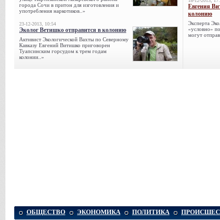
18-12-2013, 17
города Сочи в притон для изготовления и
Евгения Ви
употребления наркотиков..»
колонию
Эксперта Эко
23-12-2013, 10:54
«условно» по
Эколог Ветишко отправится в колонию
могут отправ
Активист Экологической Вахты по Северному
Кавказу Евгений Витишко приговорен
Туапсинским горсудом к трем годам
колонии..»
ОБЩЕСТВО
ЭКОНОМИКА
ПОЛИТИКА
ПРОИСШЕС