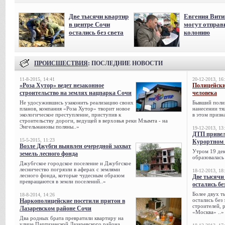
Две тысячи квартир
Евгения Вит
в центре Сочи
могут отправ
остались без света
колонию
ПРОИСШЕСТВИЯ
: ПОСЛЕДНИЕ НОВОСТИ
11-8-2015, 14:41
20-12-2013, 16
«Роза Хутор» ведет незаконное
Полицейски
строительство на землях нацпарка Сочи
человека
Не удосужившись узаконить реализацию своих
Бывший поли
планов, компания «Роза Хутор» творит новое
нанесении тя
экологическое преступление, приступив к
в этом призна
строительству дороги, ведущей в верховья реки Мзымта - на
Энгельмановы поляны..»
19-12-2013, 13
ДТП привел
15-5-2015, 11:23
Курортном 
Возле Джубги выявлен очередной захват
Утром 19 дек
земель лесного фонда
образовалась
Джубгское городское поселение и Джубгское
лесничество погрязли в аферах с землями
18-12-2013, 18
лесного фонда, которые чудесным образом
Две тысячи
превращаются в земли поселений..»
остались бе
Более двух т
18-8-2014, 14:26
остались без
Наркополицейские посетили притон в
строителей, 
Лазаревском районе Сочи
«Москва» ..»
Два родных брата превратили квартиру на
улице Партизанской Лазаревского района