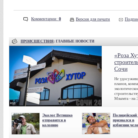
Комментарии:
0
Версия для печати
Подпис
ПРОИСШЕСТВИЯ
: ГЛАВНЫЕ НОВОСТИ
«Роза Ху
строител
Сочи
Не удосуживш
планов, комп
экологическо
строительств
Мзымта - на 
Эколог Ветишко
Полицейский 
отправится в
признался в
колонию
избиении чел