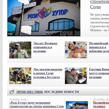
строител
Сочи
Не удосуживш
планов, комп
экологическо
строительств
Мзымта - на 
Эколог Ветишко
Полицейский 
отправится в
признался в
колонию
избиении чел
Две тысячи квартир
Евгения Вит
в центре Сочи
могут отправ
остались без света
колонию
ПРОИСШЕСТВИЯ
: ПОСЛЕДНИЕ НОВОСТИ
11-8-2015, 14:41
20-12-2013, 16
«Роза Хутор» ведет незаконное
Полицейски
строительство на землях нацпарка Сочи
человека