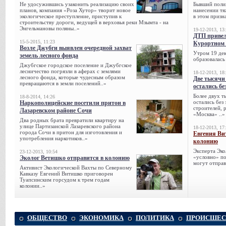
Не удосужившись узаконить реализацию своих
Бывший поли
планов, компания «Роза Хутор» творит новое
нанесении тя
экологическое преступление, приступив к
в этом призна
строительству дороги, ведущей в верховья реки Мзымта - на
Энгельмановы поляны..»
19-12-2013, 13
ДТП привел
15-5-2015, 11:23
Курортном 
Возле Джубги выявлен очередной захват
Утром 19 дек
земель лесного фонда
образовалась
Джубгское городское поселение и Джубгское
лесничество погрязли в аферах с землями
18-12-2013, 18
лесного фонда, которые чудесным образом
Две тысячи
превращаются в земли поселений..»
остались бе
Более двух т
18-8-2014, 14:26
остались без
Наркополицейские посетили притон в
строителей, 
Лазаревском районе Сочи
«Москва» ..»
Два родных брата превратили квартиру на
улице Партизанской Лазаревского района
18-12-2013, 17
города Сочи в притон для изготовления и
Евгения Ви
употребления наркотиков..»
колонию
Эксперта Эко
23-12-2013, 10:54
«условно» по
Эколог Ветишко отправится в колонию
могут отправ
Активист Экологической Вахты по Северному
Кавказу Евгений Витишко приговорен
Туапсинским горсудом к трем годам
колонии..»
ОБЩЕСТВО
ЭКОНОМИКА
ПОЛИТИКА
ПРОИСШЕС