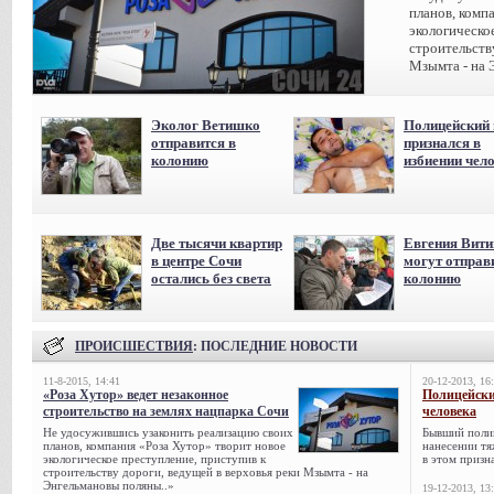
планов, комп
экологическо
строительств
Мзымта - на 
Эколог Ветишко
Полицейский 
отправится в
признался в
колонию
избиении чел
Две тысячи квартир
Евгения Вит
в центре Сочи
могут отправ
остались без света
колонию
ПРОИСШЕСТВИЯ
: ПОСЛЕДНИЕ НОВОСТИ
11-8-2015, 14:41
20-12-2013, 16
«Роза Хутор» ведет незаконное
Полицейски
строительство на землях нацпарка Сочи
человека
Не удосужившись узаконить реализацию своих
Бывший поли
планов, компания «Роза Хутор» творит новое
нанесении тя
экологическое преступление, приступив к
в этом призна
строительству дороги, ведущей в верховья реки Мзымта - на
Энгельмановы поляны..»
19-12-2013, 13