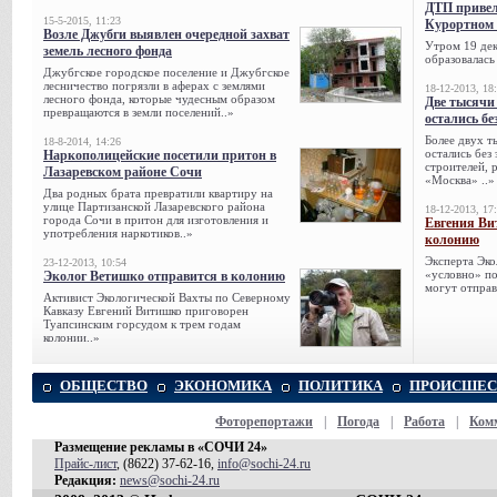
ДТП привел
15-5-2015, 11:23
Курортном 
Возле Джубги выявлен очередной захват
Утром 19 дек
земель лесного фонда
образовалась
Джубгское городское поселение и Джубгское
лесничество погрязли в аферах с землями
18-12-2013, 18
лесного фонда, которые чудесным образом
Две тысячи
превращаются в земли поселений..»
остались бе
Более двух т
18-8-2014, 14:26
остались без
Наркополицейские посетили притон в
строителей, 
Лазаревском районе Сочи
«Москва» ..»
Два родных брата превратили квартиру на
улице Партизанской Лазаревского района
18-12-2013, 17
города Сочи в притон для изготовления и
Евгения Ви
употребления наркотиков..»
колонию
Эксперта Эко
23-12-2013, 10:54
«условно» по
Эколог Ветишко отправится в колонию
могут отправ
Активист Экологической Вахты по Северному
Кавказу Евгений Витишко приговорен
Туапсинским горсудом к трем годам
колонии..»
ОБЩЕСТВО
ЭКОНОМИКА
ПОЛИТИКА
ПРОИСШЕС
Фоторепортажи
|
Погода
|
Работа
|
Ком
Размещение рекламы в «СОЧИ 24»
Прайс-лист
, (8622) 37-62-16,
info@sochi-24.ru
Редакция:
news@sochi-24.ru