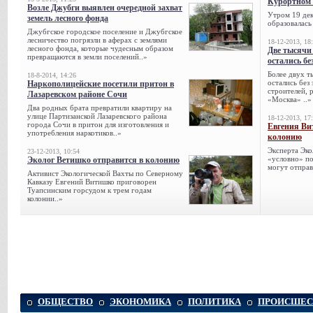
Курортном 
Возле Джубги выявлен очередной захват
Утром 19 дек
земель лесного фонда
образовалась
Джубгское городское поселение и Джубгское
лесничество погрязли в аферах с землями
18-12-2013, 18
лесного фонда, которые чудесным образом
Две тысячи
превращаются в земли поселений..»
остались бе
Более двух т
18-8-2014, 14:26
остались без
Наркополицейские посетили притон в
строителей, 
Лазаревском районе Сочи
«Москва» ..»
Два родных брата превратили квартиру на
улице Партизанской Лазаревского района
18-12-2013, 17
города Сочи в притон для изготовления и
Евгения Ви
употребления наркотиков..»
колонию
Эксперта Эко
23-12-2013, 10:54
«условно» по
Эколог Ветишко отправится в колонию
могут отправ
Активист Экологической Вахты по Северному
Кавказу Евгений Витишко приговорен
Туапсинским горсудом к трем годам
колонии..»
ОБЩЕСТВО
ЭКОНОМИКА
ПОЛИТИКА
ПРОИСШЕС