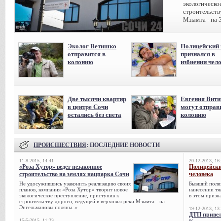
экологическо
строительств
Мзымта - на 
Эколог Ветишко
Полицейский 
отправится в
признался в
колонию
избиении чел
Две тысячи квартир
Евгения Вит
в центре Сочи
могут отправ
остались без света
колонию
ПРОИСШЕСТВИЯ
: ПОСЛЕДНИЕ НОВОСТИ
11-8-2015, 14:41
20-12-2013, 16
«Роза Хутор» ведет незаконное
Полицейски
строительство на землях нацпарка Сочи
человека
Не удосужившись узаконить реализацию своих
Бывший поли
планов, компания «Роза Хутор» творит новое
нанесении тя
экологическое преступление, приступив к
в этом призна
строительству дороги, ведущей в верховья реки Мзымта - на
Энгельмановы поляны..»
19-12-2013, 13
ДТП привел
15-5-2015, 11:23