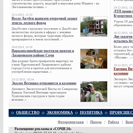
строительству дороги, ведущей в верховья реки Мзымта - на
Энгельмановы поляны..»
19-12-2013, 13
ДТП привел
15-5-2015, 11:23
Курортном 
Возле Джубги выявлен очередной захват
Утром 19 дек
земель лесного фонда
образовалась
Джубгское городское поселение и Джубгское
лесничество погрязли в аферах с землями
18-12-2013, 18
лесного фонда, которые чудесным образом
Две тысячи
превращаются в земли поселений..»
остались бе
Более двух т
18-8-2014, 14:26
остались без
Наркополицейские посетили притон в
строителей, 
Лазаревском районе Сочи
«Москва» ..»
Два родных брата превратили квартиру на
улице Партизанской Лазаревского района
18-12-2013, 17
города Сочи в притон для изготовления и
Евгения Ви
употребления наркотиков..»
колонию
Эксперта Эко
23-12-2013, 10:54
«условно» по
Эколог Ветишко отправится в колонию
могут отправ
Активист Экологической Вахты по Северному
Кавказу Евгений Витишко приговорен
Туапсинским горсудом к трем годам
колонии..»
ОБЩЕСТВО
ЭКОНОМИКА
ПОЛИТИКА
ПРОИСШЕС
Фоторепортажи
|
Погода
|
Работа
|
Ком
Размещение рекламы в «СОЧИ 24»