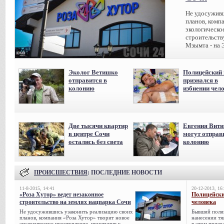
Не удосуживш
планов, комп
экологическо
строительств
Мзымта - на 
Эколог Ветишко
Полицейский 
отправится в
признался в
колонию
избиении чел
Две тысячи квартир
Евгения Вит
в центре Сочи
могут отправ
остались без света
колонию
ПРОИСШЕСТВИЯ
: ПОСЛЕДНИЕ НОВОСТИ
11-8-2015, 14:41
20-12-2013, 16
«Роза Хутор» ведет незаконное
Полицейски
строительство на землях нацпарка Сочи
человека
Не удосужившись узаконить реализацию своих
Бывший поли
планов, компания «Роза Хутор» творит новое
нанесении тя
экологическое преступление, приступив к
в этом призна