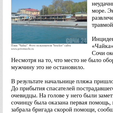
неудачн
море. Э
развлеч
травмой
Инциден
«Чайка»
Пляж "Чайка". Фото пользователя "bescker" сайта
www.privetsochi.ru
Сочи ок
Несмотря на то, что место не было обо
мужчину это не остановило.
В результате начальнице пляжа пришл
До прибытия спасателей пострадавшег
очевидцы. На голове у него были заме
сочинцу была оказана первая помощь, 
забрала бригада скорой помощи, сооб