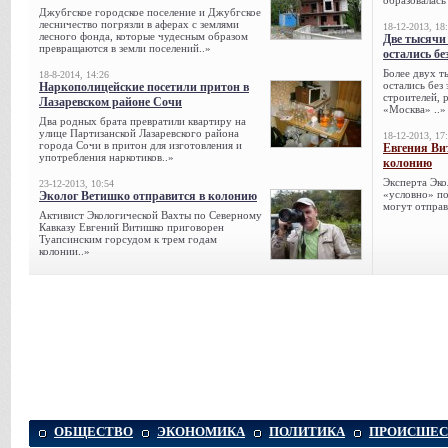
образовалась
Джубгское городское поселение и Джубгское
лесничество погрязли в аферах с землями
18-12-2013, 18
лесного фонда, которые чудесным образом
Две тысячи
превращаются в земли поселений..»
остались бе
Более двух т
18-8-2014, 14:26
остались без
Наркополицейские посетили притон в
строителей, 
Лазаревском районе Сочи
«Москва» ..»
Два родных брата превратили квартиру на
улице Партизанской Лазаревского района
18-12-2013, 17
города Сочи в притон для изготовления и
Евгения Ви
употребления наркотиков..»
колонию
Эксперта Эко
23-12-2013, 10:54
«условно» по
Эколог Ветишко отправится в колонию
могут отправ
Активист Экологической Вахты по Северному
Кавказу Евгений Витишко приговорен
Туапсинским горсудом к трем годам
колонии..»
ОБЩЕСТВО
ЭКОНОМИКА
ПОЛИТИКА
ПРОИСШЕС