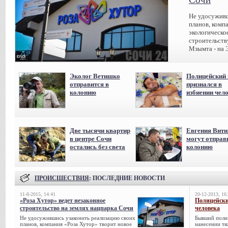
Не удосуживш
планов, комп
экологическо
строительств
Мзымта - на 
Эколог Ветишко
Полицейский 
отправится в
признался в
колонию
избиении чел
Две тысячи квартир
Евгения Вит
в центре Сочи
могут отправ
остались без света
колонию
ПРОИСШЕСТВИЯ
: ПОСЛЕДНИЕ НОВОСТИ
11-8-2015, 14:41
20-12-2013, 16
«Роза Хутор» ведет незаконное
Полицейски
строительство на землях нацпарка Сочи
человека
Не удосужившись узаконить реализацию своих
Бывший поли
планов, компания «Роза Хутор» творит новое
нанесении тя