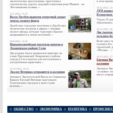
экологическое преступление, приступив к
в этом призна
строительству дороги, ведущей в верховья реки Мзымта - на
Энгельмановы поляны..»
19-12-2013, 13
ДТП привел
15-5-2015, 11:23
Курортном 
Возле Джубги выявлен очередной захват
Утром 19 дек
земель лесного фонда
образовалась
Джубгское городское поселение и Джубгское
лесничество погрязли в аферах с землями
18-12-2013, 18
лесного фонда, которые чудесным образом
Две тысячи
превращаются в земли поселений..»
остались бе
Более двух т
18-8-2014, 14:26
остались без
Наркополицейские посетили притон в
строителей, 
Лазаревском районе Сочи
«Москва» ..»
Два родных брата превратили квартиру на
улице Партизанской Лазаревского района
18-12-2013, 17
города Сочи в притон для изготовления и
Евгения Ви
употребления наркотиков..»
колонию
Эксперта Эко
23-12-2013, 10:54
«условно» по
Эколог Ветишко отправится в колонию
могут отправ
Активист Экологической Вахты по Северному
Кавказу Евгений Витишко приговорен
Туапсинским горсудом к трем годам
колонии..»
ОБЩЕСТВО
ЭКОНОМИКА
ПОЛИТИКА
ПРОИСШЕС