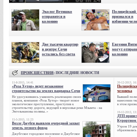
Эколог Ветишко
Полицейский 
отправится в
признался в
колонию
избиении чел
Две тысячи квартир
Евгения Вит
в центре Сочи
могут отправ
остались без света
колонию
ПРОИСШЕСТВИЯ
: ПОСЛЕДНИЕ НОВОСТИ
11-8-2015, 14:41
20-12-2013, 16
«Роза Хутор» ведет незаконное
Полицейски
строительство на землях нацпарка Сочи
человека
Не удосужившись узаконить реализацию своих
Бывший поли
планов, компания «Роза Хутор» творит новое
нанесении тя
экологическое преступление, приступив к
в этом призна
строительству дороги, ведущей в верховья реки Мзымта - на
Энгельмановы поляны..»
19-12-2013, 13
ДТП привел
15-5-2015, 11:23
Курортном 
Возле Джубги выявлен очередной захват
Утром 19 дек
земель лесного фонда
образовалась
Джубгское городское поселение и Джубгское