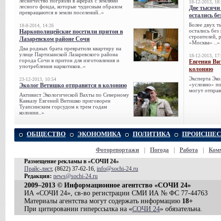
лесничество погрязли в аферах с землями
18-12-2013, 18
лесного фонда, которые чудесным образом
Две тысячи
превращаются в земли поселений..»
остались бе
Более двух т
18-8-2014, 14:26
остались без
Наркополицейские посетили притон в
строителей, 
Лазаревском районе Сочи
«Москва» ..»
Два родных брата превратили квартиру на
улице Партизанской Лазаревского района
18-12-2013, 17
города Сочи в притон для изготовления и
Евгения Ви
употребления наркотиков..»
колонию
Эксперта Эко
23-12-2013, 10:54
«условно» по
Эколог Ветишко отправится в колонию
могут отправ
Активист Экологической Вахты по Северному
Кавказу Евгений Витишко приговорен
Туапсинским горсудом к трем годам
колонии..»
ОБЩЕСТВО
ЭКОНОМИКА
ПОЛИТИКА
ПРОИСШЕС
Фоторепортажи
|
Погода
|
Работа
|
Ком
Размещение рекламы в «СОЧИ 24»
Прайс-лист
, (8622) 37-62-16,
info@sochi-24.ru
Редакция:
news@sochi-24.ru
2009–2013 © Информационное агентство «СОЧИ 24»
ИА «СОЧИ 24», св-во регистрации СМИ ИА № ФС 77-44763
Материалы агентства могут содержать информацию
18+
При цитировании гиперссылка на «
СОЧИ 24
» обязательна.