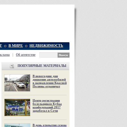
Т
В МИРЕ
НЕДВИЖИМОСТЬ
еклама
|
Об агентстве
ПОПУЛЯРНЫЕ МАТЕРИАЛЫ
В новогодние дни
движение автомобилей
в направлении Красной
Поляны ограничат
Центр регистрации
болельщиков Кубка
конфедераций 2017
заработал в Сочи
В день открытия сезона