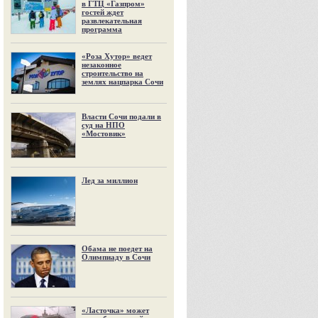
в ГТЦ «Газпром»
гостей ждет
развлекательная
программа
«Роза Хутор» ведет
незаконное
строительство на
землях нацпарка Сочи
Власти Сочи подали в
суд на НПО
«Мостовик»
Лед за миллион
Обама не поедет на
Олимпиаду в Сочи
«Ласточка» может