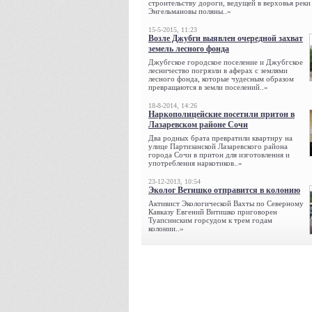
строительству дороги, ведущей в верховья реки
Энгельмановы поляны..»
15-5-2015, 11:23
Возле Джубги выявлен очередной захват
земель лесного фонда
Джубгское городское поселение и Джубгское
лесничество погрязли в аферах с землями
лесного фонда, которые чудесным образом
превращаются в земли поселений..»
18-8-2014, 14:26
Наркополицейские посетили притон в
Лазаревском районе Сочи
Два родных брата превратили квартиру на
улице Партизанской Лазаревского района
города Сочи в притон для изготовления и
употребления наркотиков..»
23-12-2013, 10:54
Эколог Ветишко отправится в колонию
Активист Экологической Вахты по Северному
Кавказу Евгений Витишко приговорен
Туапсинским горсудом к трем годам
колонии..»