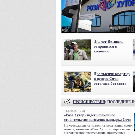
Эколог Ветишко
отправится в
колонию
Две тысячи квартир
в центре Сочи
остались без света
ПРОИСШЕСТВИЯ
: ПОСЛЕДНИЕ 
11-8-2015, 14:41
«Роза Хутор» ведет незаконное
строительство на землях нацпарка Сочи
Не удосужившись узаконить реализацию своих
планов, компания «Роза Хутор» творит новое
экологическое преступление, приступив к