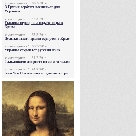
комментариев - 1, 28-3-2014
В Грузии вербуют наемников для
Украины
комментариев - 1, 27-3-2014
Украина перекрыла подачу воды в
Крым
комментариев - 1, 25-3-2014
Десятки тысяч армян вернутся в Крым
комментариев - 1, 20-3-2014
Украина сохраняет русский язык
комментариев - 1, 24-2-2014
Саакашвили допросят по десяти делам
комментариев - 1, 24-2-2014
Ким Чен Ын показал младшую сестру