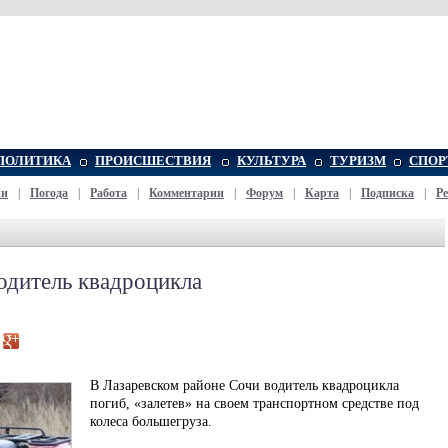
ПОЛИТИКА
ПРОИСШЕСТВИЯ
КУЛЬТУРА
ТУРИЗМ
СПОР
жи
|
Погода
|
Работа
|
Комментарии
|
Форум
|
Карта
|
Подписка
|
Р
одитель квадроцикла
В Лазаревском районе Сочи водитель квадроцикла
погиб, «залетев» на своем транспортном средстве под
колеса большегруза.