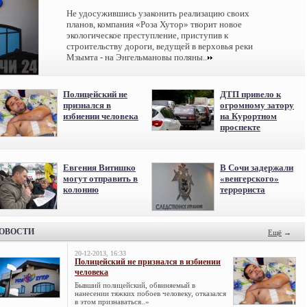
Не удосужившись узаконить реализацию своих
планов, компания «Роза Хутор» творит новое
экологическое преступление, приступив к
строительству дороги, ведущей в верховья реки
Мзымта - на Энгельмановы поляны..
Полицейский не
ДТП привело к
признался в
огромному затору
избиении человека
на Курортном
проспекте
Евгения Витишко
В Сочи задержали
могут отправить в
«венгерского»
колонию
террориста
НОВОСТИ
Ещё
→
20-12-2013, 16:33
Полицейский не признался в избиении
человека
Бывший полицейский, обвиняемый в
нанесении тяжких побоев человеку, отказался
в этом признаваться..»