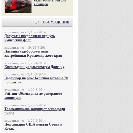
стать бесплатной для
сочинцев
ОБСУЖДЕНИЯ
комментариев - 1, 16-6-2014
Депутаты предложили вернуть
имперский флаг
комментариев - 10, 28-4-2014
Названы недобросовестные
застройщики Краснодарского края
комментариев - 1, 28-4-2014
Киев выдвинул ультиматум Донецку
комментариев - 2, 13-4-2014
Водозабор на реке Бешенка готов на 70
процентов
комментариев - 1, 29-3-2014
Рейтинг Обамы упал до рекордного
минимума
комментариев - 1, 29-3-2014
Толоконникова защищает зеков ради
пиара
комментариев - 1, 29-3-2014
Под санкции США попали Сечин и
Козак