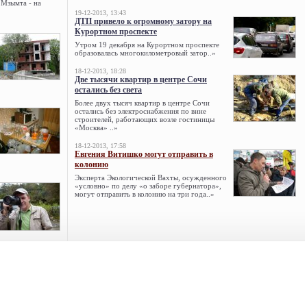
 Мзымта - на
19-12-2013, 13:43
ДТП привело к огромному затору на
Курортном проспекте
Утром 19 декабря на Курортном проспекте
образовалась многокилометровый затор..»
18-12-2013, 18:28
Две тысячи квартир в центре Сочи
остались без света
Более двух тысяч квартир в центре Сочи
остались без электроснабжения по вине
строителей, работающих возле гостиницы
«Москва» ..»
18-12-2013, 17:58
Евгения Витишко могут отправить в
колонию
Эксперта Экологической Вахты, осужденного
«условно» по делу «о заборе губернатора»,
могут отправить в колонию на три года..»