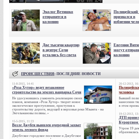
Эколог Ветишко
Полицейский 
отправится в
признался в
колонию
избиении чел
Две тысячи квартир
Евгения Вит
в центре Сочи
могут отправ
остались без света
колонию
ПРОИСШЕСТВИЯ
: ПОСЛЕДНИЕ НОВОСТИ
11-8-2015, 14:41
20-12-2013, 16
«Роза Хутор» ведет незаконное
Полицейски
строительство на землях нацпарка Сочи
человека
Не удосужившись узаконить реализацию своих
Бывший поли
планов, компания «Роза Хутор» творит новое
нанесении тя
экологическое преступление, приступив к
в этом призна
строительству дороги, ведущей в верховья реки Мзымта - на
Энгельмановы поляны..»
19-12-2013, 13
ДТП привел
15-5-2015, 11:23
Курортном 
Возле Джубги выявлен очередной захват
Утром 19 дек
земель лесного фонда
образовалась
Джубгское городское поселение и Джубгское