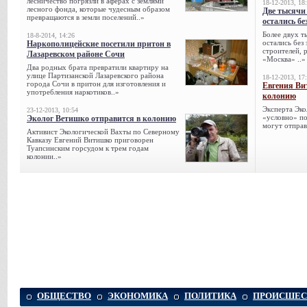
лесничество погрязли в аферах с землями
18-12-2013, 18
лесного фонда, которые чудесным образом
Две тысячи
превращаются в земли поселений..»
остались бе
Более двух т
18-8-2014, 14:26
остались без
Наркополицейские посетили притон в
строителей, 
Лазаревском районе Сочи
«Москва» ..»
Два родных брата превратили квартиру на
улице Партизанской Лазаревского района
18-12-2013, 17
города Сочи в притон для изготовления и
Евгения Ви
употребления наркотиков..»
колонию
Эксперта Эко
23-12-2013, 10:54
«условно» по
Эколог Ветишко отправится в колонию
могут отправ
Активист Экологической Вахты по Северному
Кавказу Евгений Витишко приговорен
Туапсинским горсудом к трем годам
колонии..»
ОБЩЕСТВО
ЭКОНОМИКА
ПОЛИТИКА
ПРОИСШЕС