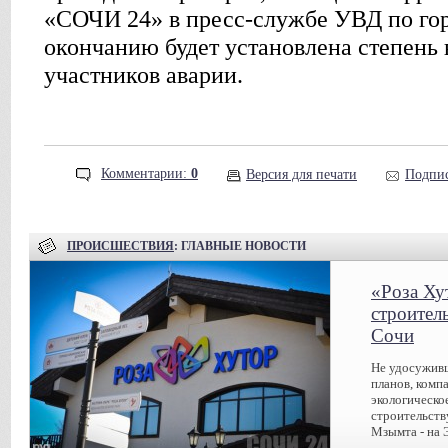
«СОЧИ 24» в пресс-службе УВД по гор
окончанию будет установлена степень 
участников аварии.
Комментарии:
0
Версия для печати
Подпис
ПРОИСШЕСТВИЯ
: ГЛАВНЫЕ НОВОСТИ
«Роза Ху
строител
Сочи
Не удосуживш
планов, комп
экологическо
строительств
Мзымта - на 