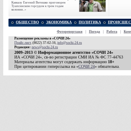
Кавказу Евгений Витишко приговорен
Туапсинским горсудом к трем годам
колонии..»
ОБЩЕСТВО
ЭКОНОМИКА
ПОЛИТИКА
ПРОИСШЕС
Фоторепортажи
|
Погода
|
Работа
|
Ком
Размещение рекламы в «СОЧИ 24»
Прайс-лист
, (8622) 37-62-16,
info@sochi-24.ru
Редакция:
news@sochi-24.ru
2009–2013 © Информационное агентство «СОЧИ 24»
ИА «СОЧИ 24», св-во регистрации СМИ ИА № ФС 77-44763
Материалы агентства могут содержать информацию
18+
При цитировании гиперссылка на «
СОЧИ 24
» обязательна.