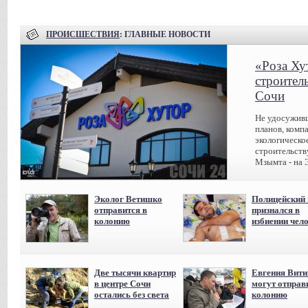
ПРОИСШЕСТВИЯ
: ГЛАВНЫЕ НОВОСТИ
«Роза Ху
строител
Сочи
Не удосуживш
планов, комп
экологическо
строительств
Мзымта - на 
Эколог Ветишко
Полицейский 
отправится в
признался в
колонию
избиении чел
Две тысячи квартир
Евгения Вит
в центре Сочи
могут отправ
остались без света
колонию