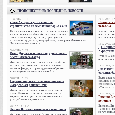
ПРОИСШЕСТВИЯ
: ПОСЛЕДНИЕ НОВОСТИ
11-8-2015, 14:41
20-12-2013, 16
«Роза Хутор» ведет незаконное
Полицейски
строительство на землях нацпарка Сочи
человека
Не удосужившись узаконить реализацию своих
Бывший поли
планов, компания «Роза Хутор» творит новое
нанесении тя
экологическое преступление, приступив к
в этом призна
строительству дороги, ведущей в верховья реки Мзымта - на
Энгельмановы поляны..»
19-12-2013, 13
ДТП привел
15-5-2015, 11:23
Курортном 
Возле Джубги выявлен очередной захват
Утром 19 дек
земель лесного фонда
образовалась
Джубгское городское поселение и Джубгское
лесничество погрязли в аферах с землями
18-12-2013, 18
лесного фонда, которые чудесным образом
Две тысячи
превращаются в земли поселений..»
остались бе
Более двух т
18-8-2014, 14:26
остались без
Наркополицейские посетили притон в
строителей, 
Лазаревском районе Сочи
«Москва» ..»
Два родных брата превратили квартиру на
улице Партизанской Лазаревского района
18-12-2013, 17
города Сочи в притон для изготовления и
Евгения Ви
употребления наркотиков..»
колонию
Эксперта Эко
23-12-2013, 10:54
«условно» по
Эколог Ветишко отправится в колонию
могут отправ
Активист Экологической Вахты по Северному