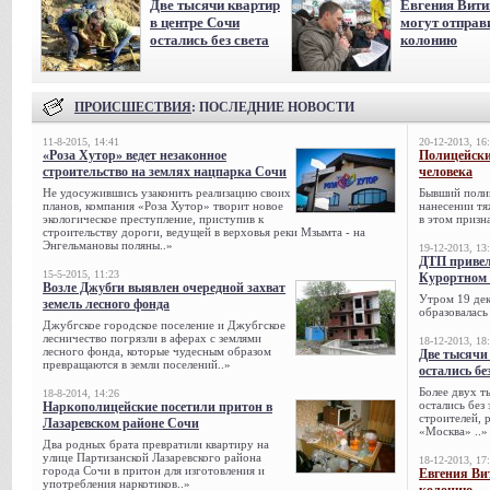
Две тысячи квартир
Евгения Вит
в центре Сочи
могут отправ
остались без света
колонию
ПРОИСШЕСТВИЯ
: ПОСЛЕДНИЕ НОВОСТИ
11-8-2015, 14:41
20-12-2013, 16
«Роза Хутор» ведет незаконное
Полицейски
строительство на землях нацпарка Сочи
человека
Не удосужившись узаконить реализацию своих
Бывший поли
планов, компания «Роза Хутор» творит новое
нанесении тя
экологическое преступление, приступив к
в этом призна
строительству дороги, ведущей в верховья реки Мзымта - на
Энгельмановы поляны..»
19-12-2013, 13
ДТП привел
15-5-2015, 11:23
Курортном 
Возле Джубги выявлен очередной захват
Утром 19 дек
земель лесного фонда
образовалась
Джубгское городское поселение и Джубгское
лесничество погрязли в аферах с землями
18-12-2013, 18
лесного фонда, которые чудесным образом
Две тысячи
превращаются в земли поселений..»
остались бе
Более двух т
18-8-2014, 14:26
остались без
Наркополицейские посетили притон в
строителей, 
Лазаревском районе Сочи
«Москва» ..»
Два родных брата превратили квартиру на
улице Партизанской Лазаревского района
18-12-2013, 17
города Сочи в притон для изготовления и
Евгения Ви
употребления наркотиков..»