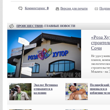
Комментарии:
0
Версия для печати
Подпис
ПРОИСШЕСТВИЯ
: ГЛАВНЫЕ НОВОСТИ
«Роза Ху
строител
Сочи
Не удосуживш
планов, комп
экологическо
строительств
Мзымта - на 
Эколог Ветишко
Полицейский 
отправится в
признался в
колонию
избиении чел