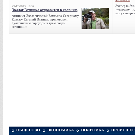
колонию
Эксперта Эко
23-12-2013, 10:54
«условно» по
Эколог Ветишко отправится в колонию
могут отправ
Активист Экологической Вахты по Северному
Кавказу Евгений Витишко приговорен
Туапсинским горсудом к трем годам
колонии..»
ОБЩЕСТВО
ЭКОНОМИКА
ПОЛИТИКА
ПРОИСШЕС