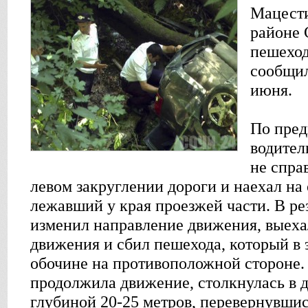
Мацести
районе 
пешехода
сообщил
июня.
По пред
водител
не спра
левом закруглении дороги и наехал на
лежавший у края проезжей части. В ре
изменил направление движения, выеха
движения и сбил пешехода, который в 
обочине на противоположной стороне.
продолжила движение, столкнулась в д
глубиной 20-25 метров, перевернувшис