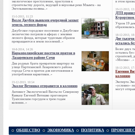
экологическое преступление, приступив к
в этом призна
строительству дороги, ведущей в верховья реки Мзымта - на
Энгельмановы поляны..»
19-12-2013, 13
ДТП привел
15-5-2015, 11:23
Курортном 
Возле Джубги выявлен очередной захват
Утром 19 дек
земель лесного фонда
образовалась
Джубгское городское поселение и Джубгское
лесничество погрязли в аферах с землями
18-12-2013, 18
лесного фонда, которые чудесным образом
Две тысячи
превращаются в земли поселений..»
остались бе
Более двух т
18-8-2014, 14:26
остались без
Наркополицейские посетили притон в
строителей, 
Лазаревском районе Сочи
«Москва» ..»
Два родных брата превратили квартиру на
улице Партизанской Лазаревского района
18-12-2013, 17
города Сочи в притон для изготовления и
Евгения Ви
употребления наркотиков..»
колонию
Эксперта Эко
23-12-2013, 10:54
«условно» по
Эколог Ветишко отправится в колонию
могут отправ
Активист Экологической Вахты по Северному
Кавказу Евгений Витишко приговорен
Туапсинским горсудом к трем годам
колонии..»
ОБЩЕСТВО
ЭКОНОМИКА
ПОЛИТИКА
ПРОИСШЕС