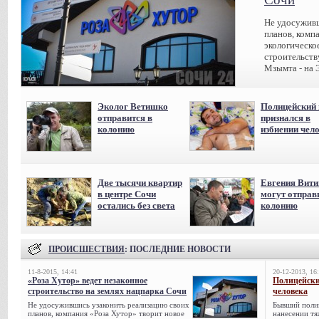
Не удосуживш
планов, комп
экологическо
строительств
Мзымта - на 
Эколог Ветишко
Полицейский 
отправится в
признался в
колонию
избиении чел
Две тысячи квартир
Евгения Вит
в центре Сочи
могут отправ
остались без света
колонию
ПРОИСШЕСТВИЯ
: ПОСЛЕДНИЕ НОВОСТИ
11-8-2015, 14:41
20-12-2013, 16
«Роза Хутор» ведет незаконное
Полицейски
строительство на землях нацпарка Сочи
человека
Не удосужившись узаконить реализацию своих
Бывший поли
планов, компания «Роза Хутор» творит новое
нанесении тя