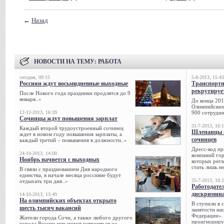
←
Назад
НОВОСТИ НА ТЕМУ:
РАБОТА
сегодня, 09:15
5-8-2013, 15:43
Россиян ждут восьмидневные выходные
Транспорт
рекрутируе
После Нового года праздники продлятся до 9
января..»
До конца 201
Олимпийских 
12-12-2013, 16:39
900 сотрудни
Сочинцы ждут повышения зарплат
31-7-2013, 16:
Каждый второй трудоустроенный сочинец
Шлепанцы и
ждет в новом году повышения зарплаты, а
сочинцев
каждый третий – повышения в должности..»
Дресс-код пр
24-10-2013, 14:00
компаний гор
Ноябрь начнется с выходных
которых регл
стать лишь н
В связи с празднованием Дня народного
единства, в начале месяца россияне будут
25-7-2013, 18:
отдыхать три дня..»
Работодател
дискримина
14-10-2013, 13:49
На олимпийских объектах открыто
В ступили в 
шесть тысяч вакансий
занятости на
Федерации». 
Жители города Сочи, а также любого другого
проигнорируе
города России еще могут устроиться на