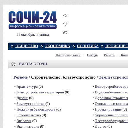
11 октября, пятница
ОБЩЕСТВО
ЭКОНОМИКА
ПОЛИТИКА
ПРОИСШЕС
Фоторепортажи
|
Погода
|
Работа
|
Ком
РАБОТА В СОЧИ
Резюме
/ Строительство, благоустройство
/
Землеустройс
•
Архитектура
(0)
•
Благоустройство зд
•
Благоустройство территорий
(0)
•
Водоснабжение и в
•
Дизайн
(0)
•
Дорожное строител
•
Землеустройство
(0)
•
Отопление и газосн
•
Пожарная безопасность
(0)
•
Проектирование
(0)
•
Строительство
(0)
•
Управление проект
•
Экология
(0)
•
Электрооборудован
•
Эксплуатация
(0)
•
Другое
(0)