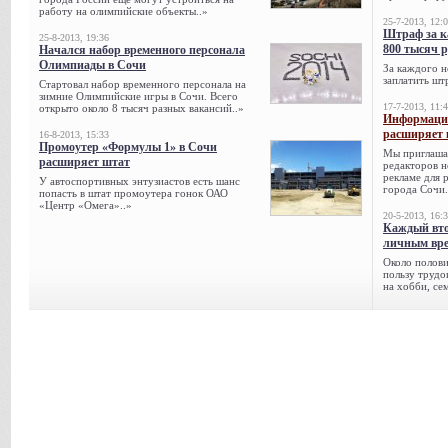
работу на олимпийские объекты..»
25-7-2013, 12:
Штраф за к
25-8-2013, 19:36
800 тысяч 
Начался набор временного персонала
Олимпиады в Сочи
За каждого н
заплатить шт
Стартовал набор временного персонала на
зимние Олимпийские игры в Сочи. Всего
17-7-2013, 11:
открыто около 8 тысяч разных вакансий..»
Информацио
расширяет 
16-8-2013, 15:33
Промоутер «Формулы 1» в Сочи
Мы приглаша
расширяет штат
редакторов н
рекламе для 
У автоспортивных энтузиастов есть шанс
города Сочи.
попасть в штат промоутера гонок ОАО
«Центр «Омега»..»
20-5-2013, 16:
Каждый вто
личным вре
Около полови
пользу трудо
на хобби, се