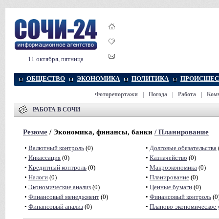
11 октября, пятница
ОБЩЕСТВО
ЭКОНОМИКА
ПОЛИТИКА
ПРОИСШЕС
Фоторепортажи
|
Погода
|
Работа
|
Ком
РАБОТА В СОЧИ
Резюме
/ Экономика, финансы, банки
/
Планирование
•
Валютный контроль
(0)
•
Долговые обязательства
•
Инкассация
(0)
•
Казначейство
(0)
•
Кредитный контроль
(0)
•
Макроэкономика
(0)
•
Налоги
(0)
•
Планирование
(0)
•
Экономические анализ
(0)
•
Ценные бумаги
(0)
•
Финансовый менеджмент
(0)
•
Финансовый контроль
(0
•
Финансовый анализ
(0)
•
Планово-экономическое 