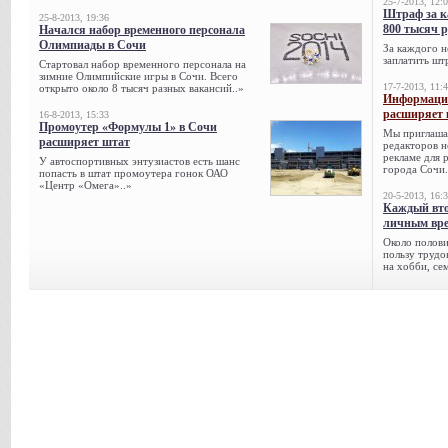
25-7-2013, 12:
Штраф за к
25-8-2013, 19:36
800 тысяч 
Начался набор временного персонала
Олимпиады в Сочи
За каждого н
заплатить шт
Стартовал набор временного персонала на
зимние Олимпийские игры в Сочи. Всего
17-7-2013, 11:
открыто около 8 тысяч разных вакансий..»
Информацио
расширяет 
16-8-2013, 15:33
Промоутер «Формулы 1» в Сочи
Мы приглаша
расширяет штат
редакторов н
рекламе для 
У автоспортивных энтузиастов есть шанс
города Сочи.
попасть в штат промоутера гонок ОАО
«Центр «Омега»..»
20-5-2013, 16:
Каждый вто
личным вре
Около полови
пользу трудо
на хобби, се