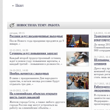
←
Назад
НОВОСТИ НА ТЕМУ:
РАБОТА
сегодня, 09:15
5-8-2013, 15:43
Россиян ждут восьмидневные выходные
Транспорт
рекрутируе
После Нового года праздники продлятся до 9
января..»
До конца 201
Олимпийских 
12-12-2013, 16:39
900 сотрудни
Сочинцы ждут повышения зарплат
31-7-2013, 16:
Каждый второй трудоустроенный сочинец
Шлепанцы и
ждет в новом году повышения зарплаты, а
сочинцев
каждый третий – повышения в должности..»
Дресс-код пр
24-10-2013, 14:00
компаний гор
Ноябрь начнется с выходных
которых регл
стать лишь н
В связи с празднованием Дня народного
единства, в начале месяца россияне будут
25-7-2013, 18:
отдыхать три дня..»
Работодател
дискримина
14-10-2013, 13:49
На олимпийских объектах открыто
В ступили в 
шесть тысяч вакансий
занятости на
Федерации». 
Жители города Сочи, а также любого другого
проигнорируе
города России еще могут устроиться на
работу на олимпийские объекты..»