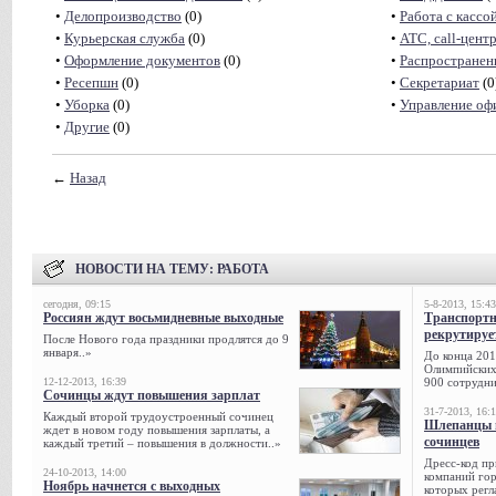
•
Делопроизводство
(0)
•
Работа с кассо
•
Курьерская служба
(0)
•
АТС, call-цент
•
Оформление документов
(0)
•
Распространен
•
Ресепшн
(0)
•
Секретариат
(0
•
Уборка
(0)
•
Управление оф
•
Другие
(0)
←
Назад
НОВОСТИ НА ТЕМУ:
РАБОТА
сегодня, 09:15
5-8-2013, 15:43
Россиян ждут восьмидневные выходные
Транспорт
рекрутируе
После Нового года праздники продлятся до 9
января..»
До конца 201
Олимпийских 
12-12-2013, 16:39
900 сотрудни
Сочинцы ждут повышения зарплат
31-7-2013, 16:
Каждый второй трудоустроенный сочинец
Шлепанцы и
ждет в новом году повышения зарплаты, а
сочинцев
каждый третий – повышения в должности..»
Дресс-код пр
24-10-2013, 14:00
компаний гор
Ноябрь начнется с выходных
которых регл