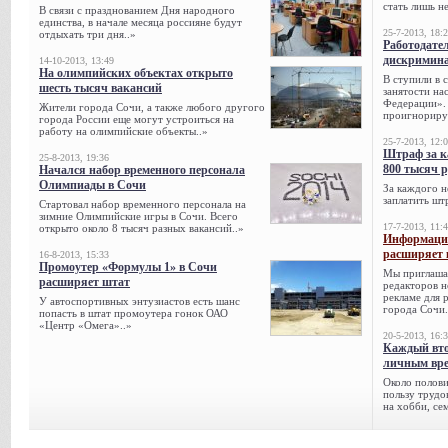
стать лишь н
В связи с празднованием Дня народного
единства, в начале месяца россияне будут
25-7-2013, 18:
отдыхать три дня..»
Работодател
дискримина
14-10-2013, 13:49
На олимпийских объектах открыто
В ступили в 
шесть тысяч вакансий
занятости на
Федерации». 
Жители города Сочи, а также любого другого
проигнорируе
города России еще могут устроиться на
работу на олимпийские объекты..»
25-7-2013, 12:
Штраф за к
25-8-2013, 19:36
800 тысяч 
Начался набор временного персонала
Олимпиады в Сочи
За каждого н
заплатить шт
Стартовал набор временного персонала на
зимние Олимпийские игры в Сочи. Всего
17-7-2013, 11:
открыто около 8 тысяч разных вакансий..»
Информацио
расширяет 
16-8-2013, 15:33
Промоутер «Формулы 1» в Сочи
Мы приглаша
расширяет штат
редакторов н
рекламе для 
У автоспортивных энтузиастов есть шанс
города Сочи.
попасть в штат промоутера гонок ОАО
«Центр «Омега»..»
20-5-2013, 16:
Каждый вто
личным вре
Около полови
пользу трудо
на хобби, се