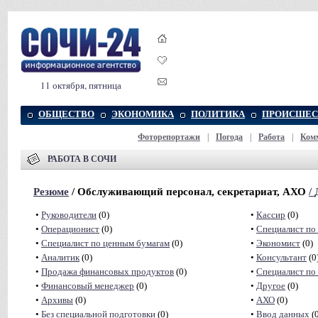
11 октября, пятница
ОБЩЕСТВО
ЭКОНОМИКА
ПОЛИТИКА
ПРОИСШЕС
Фоторепортажи
|
Погода
|
Работа
|
Ком
РАБОТА В СОЧИ
Резюме
/ Обслуживающий персонал, секретариат, АХО
/
•
Руководители
(0)
•
Кассир
(0)
•
Операционист
(0)
•
Специалист по
•
Специалист по ценным бумагам
(0)
•
Экономист
(0)
•
Аналитик
(0)
•
Консультант
(0
•
Продажа финансовых продуктов
(0)
•
Специалист по
•
Финансовый менеджер
(0)
•
Другое
(0)
•
Архивы
(0)
•
АХО
(0)
•
Без специальной подготовки
(0)
•
Ввод данных
(0