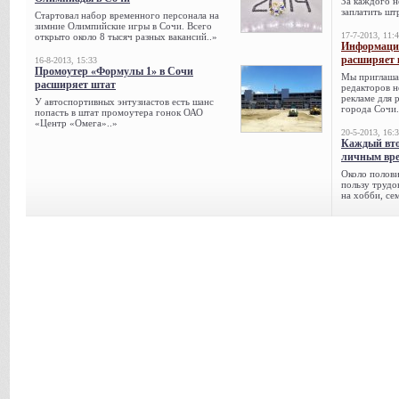
За каждого н
заплатить шт
Стартовал набор временного персонала на
зимние Олимпийские игры в Сочи. Всего
17-7-2013, 11:
открыто около 8 тысяч разных вакансий..»
Информацио
расширяет 
16-8-2013, 15:33
Промоутер «Формулы 1» в Сочи
Мы приглаша
расширяет штат
редакторов н
рекламе для 
У автоспортивных энтузиастов есть шанс
города Сочи.
попасть в штат промоутера гонок ОАО
«Центр «Омега»..»
20-5-2013, 16:
Каждый вто
личным вре
Около полови
пользу трудо
на хобби, се