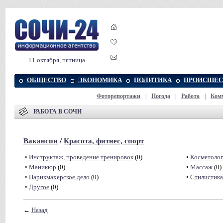
11 октября, пятница
ОБЩЕСТВО
ЭКОНОМИКА
ПОЛИТИКА
ПРОИСШЕС
Фоторепортажи
|
Погода
|
Работа
|
Ком
РАБОТА В СОЧИ
Вакансии
/
Красота, фитнес, спорт
•
Инструктаж, проведение тренировок
(0)
•
Косметолог
•
Маникюр
(0)
•
Массаж
(0)
•
Парикмахерское дело
(0)
•
Стилистика
•
Другое
(0)
←
Назад