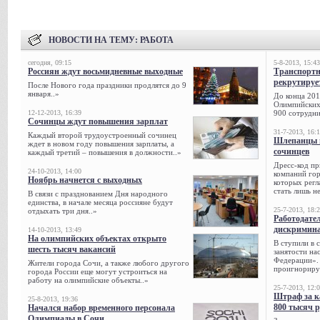
НОВОСТИ НА ТЕМУ:
РАБОТА
сегодня, 09:15
5-8-2013, 15:43
Россиян ждут восьмидневные выходные
Транспорт
рекрутируе
После Нового года праздники продлятся до 9
января..»
До конца 201
Олимпийских 
12-12-2013, 16:39
900 сотрудни
Сочинцы ждут повышения зарплат
31-7-2013, 16:
Каждый второй трудоустроенный сочинец
Шлепанцы и
ждет в новом году повышения зарплаты, а
сочинцев
каждый третий – повышения в должности..»
Дресс-код пр
24-10-2013, 14:00
компаний гор
Ноябрь начнется с выходных
которых регл
стать лишь н
В связи с празднованием Дня народного
единства, в начале месяца россияне будут
25-7-2013, 18:
отдыхать три дня..»
Работодател
дискримина
14-10-2013, 13:49
На олимпийских объектах открыто
В ступили в 
шесть тысяч вакансий
занятости на
Федерации». 
Жители города Сочи, а также любого другого
проигнорируе
города России еще могут устроиться на
работу на олимпийские объекты..»
25-7-2013, 12:
Штраф за к
25-8-2013, 19:36
800 тысяч 
Начался набор временного персонала
Олимпиады в Сочи