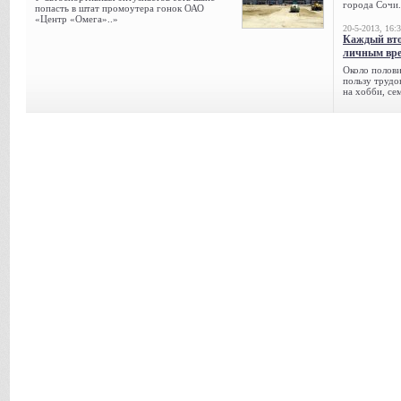
города Сочи.
попасть в штат промоутера гонок ОАО
«Центр «Омега»..»
20-5-2013, 16:
Каждый вто
личным вре
Около полови
пользу трудо
на хобби, се