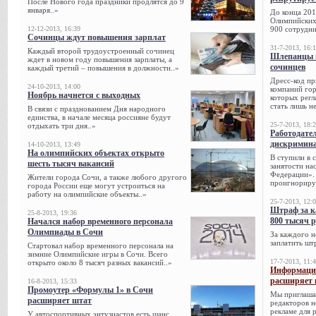
После Нового года праздники продлятся до 9
января..»
До конца 201
Олимпийских 
12-12-2013, 16:39
900 сотрудни
Сочинцы ждут повышения зарплат
31-7-2013, 16:
Каждый второй трудоустроенный сочинец
Шлепанцы и
ждет в новом году повышения зарплаты, а
сочинцев
каждый третий – повышения в должности..»
Дресс-код пр
24-10-2013, 14:00
компаний гор
Ноябрь начнется с выходных
которых регл
стать лишь н
В связи с празднованием Дня народного
единства, в начале месяца россияне будут
25-7-2013, 18:
отдыхать три дня..»
Работодател
дискримина
14-10-2013, 13:49
На олимпийских объектах открыто
В ступили в 
шесть тысяч вакансий
занятости на
Федерации». 
Жители города Сочи, а также любого другого
проигнорируе
города России еще могут устроиться на
работу на олимпийские объекты..»
25-7-2013, 12:
Штраф за к
25-8-2013, 19:36
800 тысяч 
Начался набор временного персонала
Олимпиады в Сочи
За каждого н
заплатить шт
Стартовал набор временного персонала на
зимние Олимпийские игры в Сочи. Всего
17-7-2013, 11:
открыто около 8 тысяч разных вакансий..»
Информацио
расширяет 
16-8-2013, 15:33
Промоутер «Формулы 1» в Сочи
Мы приглаша
расширяет штат
редакторов н
рекламе для 
У автоспортивных энтузиастов есть шанс