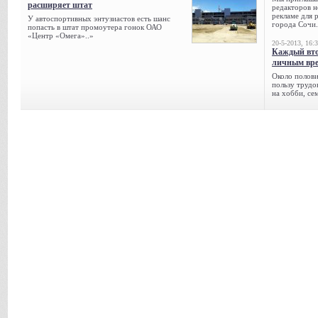
расширяет штат
редакторов н
рекламе для 
У автоспортивных энтузиастов есть шанс
города Сочи.
попасть в штат промоутера гонок ОАО
«Центр «Омега»..»
20-5-2013, 16:
Каждый вто
личным вре
Около полови
пользу трудо
на хобби, се