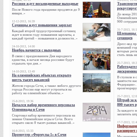
Россиян ждут восьмидневные выходные
Транспорт
рекрутируе
После Нового года праздники продлятся до 9
января..»
До конца 201
Олимпийских 
12-12-2013, 16:39
900 сотрудни
Сочинцы ждут повышения зарплат
31-7-2013, 16:
Каждый второй трудоустроенный сочинец
Шлепанцы и
ждет в новом году повышения зарплаты, а
сочинцев
каждый третий – повышения в должности..»
Дресс-код пр
24-10-2013, 14:00
компаний гор
Ноябрь начнется с выходных
которых регл
стать лишь н
В связи с празднованием Дня народного
единства, в начале месяца россияне будут
25-7-2013, 18:
отдыхать три дня..»
Работодател
дискримина
14-10-2013, 13:49
На олимпийских объектах открыто
В ступили в 
шесть тысяч вакансий
занятости на
Федерации». 
Жители города Сочи, а также любого другого
проигнорируе
города России еще могут устроиться на
работу на олимпийские объекты..»
25-7-2013, 12:
Штраф за к
25-8-2013, 19:36
800 тысяч 
Начался набор временного персонала
Олимпиады в Сочи
За каждого н
заплатить шт
Стартовал набор временного персонала на
зимние Олимпийские игры в Сочи. Всего
17-7-2013, 11:
открыто около 8 тысяч разных вакансий..»
Информацио
расширяет 
16-8-2013, 15:33
Промоутер «Формулы 1» в Сочи
Мы приглаша