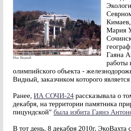
Экологи
Севрном
Кимаев,
Мария У
Сочинск
географ
Гаяна А
Мыс Видный
работы 
олимпийского объекта - железнодорож
Видный, заказчиком которого являетс
Ранее,
ИА СОЧИ-24
рассказывала о том
декабря, на территории памятника пр
пицундской"
была избита Гаянэ Антон
В тот день, 8 декабря 2010г. ЭкоВахта 