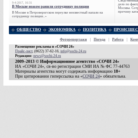
Следственный
9-4-2017, 16:31
дело по факт
В Москве ножом ранили сотрудницу полиции
Москвы. Сотр
причину ката
В Москве в Петроверигском переулке неизвестный напали на
сотрудницу полиции..»
ОБЩЕСТВО
ЭКОНОМИКА
ПОЛИТИКА
ПРОИСШЕС
Фоторепортажи
|
Погода
|
Работа
|
Ком
Размещение рекламы в «СОЧИ 24»
Прайс-лист
, (8622) 37-62-16,
info@sochi-24.ru
Редакция:
news@sochi-24.ru
2009–2013 © Информационное агентство «СОЧИ 24»
ИА «СОЧИ 24», св-во регистрации СМИ ИА № ФС 77-44763
Материалы агентства могут содержать информацию
18+
При цитировании гиперссылка на «
СОЧИ 24
» обязательна.