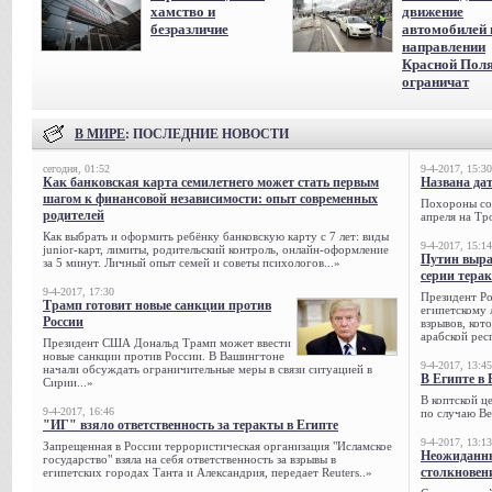
хамство и
движение
безразличие
автомобилей 
направлении
Красной Пол
ограничат
В МИРЕ
: ПОСЛЕДНИЕ НОВОСТИ
сегодня, 01:52
9-4-2017, 15:30
Как банковская карта семилетнего может стать первым
Названа да
шагом к финансовой независимости: опыт современных
Похороны сов
родителей
апреля на Тр
Как выбрать и оформить ребёнку банковскую карту с 7 лет: виды
9-4-2017, 15:14
junior-карт, лимиты, родительский контроль, онлайн-оформление
Путин выра
за 5 минут. Личный опыт семей и советы психологов...»
серии тера
9-4-2017, 17:30
Президент Р
Трамп готовит новые санкции против
египетскому 
России
взрывов, кот
арабской рес
Президент США Дональд Трамп может ввести
новые санкции против России. В Вашингтоне
9-4-2017, 13:45
начали обсуждать ограничительные меры в связи ситуацией в
В Египте в 
Сирии...»
В коптской ц
9-4-2017, 16:46
по случаю Ве
"ИГ" взяло ответственность за теракты в Египте
9-4-2017, 13:13
Запрещенная в России террористическая организация "Исламское
Неожиданны
государство" взяла на себя ответственность за взрывы в
столкновен
египетских городах Танта и Александрия, передает Reuters..»