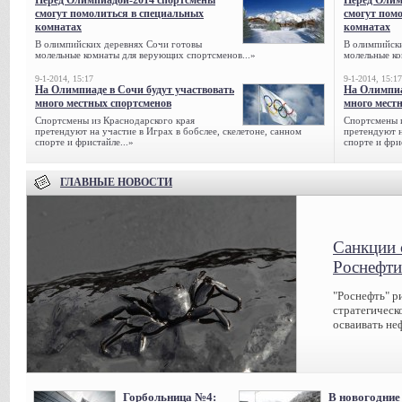
Перед Олимпиадой-2014 спортсмены
Перед Олим
смогут помолиться в специальных
смогут пом
комнатах
комнатах
В олимпийских деревнях Сочи готовы
В олимпийск
молельные комнаты для верующих спортсменов...»
молельные ко
9-1-2014, 15:17
9-1-2014, 15:17
На Олимпиаде в Сочи будут участвовать
На Олимпиа
много местных спортсменов
много мест
Спортсмены из Краснодарского края
Спортсмены и
претендуют на участие в Играх в бобслее, скелетоне, санном
претендуют н
спорте и фристайле...»
спорте и фрис
ГЛАВНЫЕ НОВОСТИ
Санкции 
Роснефти
"Роснефть" р
стратегическ
осваивать не
Горбольница №4:
В новогодние