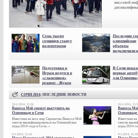
массовой инф
дисквалифика
Семь тысяч
Последние го
сочинцев станут
олимпийские
волонтерами
объекты
подключили к
Подготовка к
В Сочи показ
Играм ведется в
первые авто
«слаженном»
для Олимпиа
режиме - Жуков
СОЧИ 2014
: ПОСЛЕДНИЕ НОВОСТИ
20-1-2014, 15:56
20-1-2014, 15:
Ванесса Мэй сможет выступить на
Ванесса Мэ
Олимпиаде в Сочи
Олимпиаде 
Известная на весь мир Скрипачка Ванесса Мэй
Известная на
смогла квалифицироваться на Олимпийские
смогла квали
игры 2014 года в Сочи..»
игры 2014 го
9-1-2014, 15:43
9-1-2014, 15:43