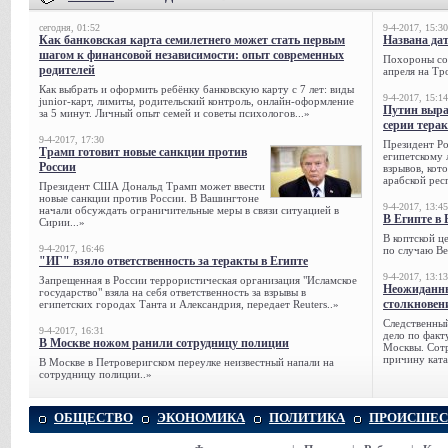
сегодня, 01:52
9-4-2017, 15:30
Как банковская карта семилетнего может стать первым
Названа да
шагом к финансовой независимости: опыт современных
Похороны сов
родителей
апреля на Тр
Как выбрать и оформить ребёнку банковскую карту с 7 лет: виды
9-4-2017, 15:14
junior-карт, лимиты, родительский контроль, онлайн-оформление
Путин выра
за 5 минут. Личный опыт семей и советы психологов...»
серии тера
9-4-2017, 17:30
Президент Р
Трамп готовит новые санкции против
египетскому 
России
взрывов, кот
арабской рес
Президент США Дональд Трамп может ввести
новые санкции против России. В Вашингтоне
9-4-2017, 13:45
начали обсуждать ограничительные меры в связи ситуацией в
В Египте в 
Сирии...»
В коптской ц
9-4-2017, 16:46
по случаю Ве
"ИГ" взяло ответственность за теракты в Египте
9-4-2017, 13:13
Запрещенная в России террористическая организация "Исламское
Неожиданны
государство" взяла на себя ответственность за взрывы в
столкновен
египетских городах Танта и Александрия, передает Reuters..»
Следственный
9-4-2017, 16:31
дело по факт
В Москве ножом ранили сотрудницу полиции
Москвы. Сотр
причину ката
В Москве в Петроверигском переулке неизвестный напали на
сотрудницу полиции..»
ОБЩЕСТВО
ЭКОНОМИКА
ПОЛИТИКА
ПРОИСШЕС