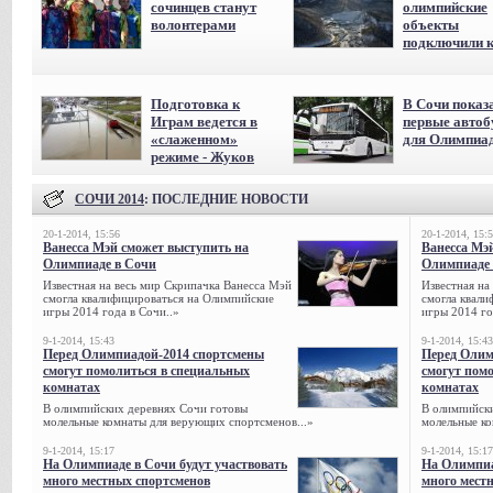
сочинцев станут
олимпийские
волонтерами
объекты
подключили к
Подготовка к
В Сочи показ
Играм ведется в
первые авто
«слаженном»
для Олимпиа
режиме - Жуков
СОЧИ 2014
: ПОСЛЕДНИЕ НОВОСТИ
20-1-2014, 15:56
20-1-2014, 15:
Ванесса Мэй сможет выступить на
Ванесса Мэ
Олимпиаде в Сочи
Олимпиаде 
Известная на весь мир Скрипачка Ванесса Мэй
Известная на
смогла квалифицироваться на Олимпийские
смогла квали
игры 2014 года в Сочи..»
игры 2014 го
9-1-2014, 15:43
9-1-2014, 15:43
Перед Олимпиадой-2014 спортсмены
Перед Олим
смогут помолиться в специальных
смогут пом
комнатах
комнатах
В олимпийских деревнях Сочи готовы
В олимпийск
молельные комнаты для верующих спортсменов...»
молельные ко
9-1-2014, 15:17
9-1-2014, 15:17
На Олимпиаде в Сочи будут участвовать
На Олимпиа
много местных спортсменов
много мест