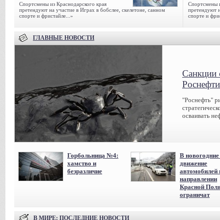
Спортсмены из Краснодарского края
Спортсмены и
претендуют на участие в Играх в бобслее, скелетоне, санном
претендуют н
спорте и фристайле...»
спорте и фрис
ГЛАВНЫЕ НОВОСТИ
Санкции 
Роснефти
"Роснефть" р
стратегическ
осваивать не
Горбольница №4:
В новогодние
хамство и
движение
безразличие
автомобилей 
направлении
Красной Пол
ограничат
В МИРЕ
: ПОСЛЕДНИЕ НОВОСТИ