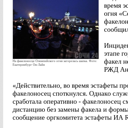
время э
огня «С
факелон
сообщи
Инциден
этапе г
факел н
На факелоносце Олимпийского огня загорелась шапка. Фото:
Екатеринбург Он-Лайн
РЖД Ан
«Действительно, во время эстафеты п
факелоносец споткнулся. Однако служ
сработала оперативно - факелоносец с
дистанцию без замены факела и формы
сообщение оргкомитета эстафеты И