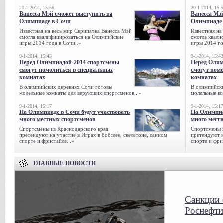
20-1-2014, 15:56
20-1-2014, 15:
Ванесса Мэй сможет выступить на
Ванесса Мэ
Олимпиаде в Сочи
Олимпиаде 
Известная на весь мир Скрипачка Ванесса Мэй
Известная на
смогла квалифицироваться на Олимпийские
смогла квали
игры 2014 года в Сочи..»
игры 2014 го
9-1-2014, 15:43
9-1-2014, 15:43
Перед Олимпиадой-2014 спортсмены
Перед Олим
смогут помолиться в специальных
смогут пом
комнатах
комнатах
В олимпийских деревнях Сочи готовы
В олимпийск
молельные комнаты для верующих спортсменов...»
молельные ко
9-1-2014, 15:17
9-1-2014, 15:17
На Олимпиаде в Сочи будут участвовать
На Олимпиа
много местных спортсменов
много мест
Спортсмены из Краснодарского края
Спортсмены и
претендуют на участие в Играх в бобслее, скелетоне, санном
претендуют н
спорте и фристайле...»
спорте и фрис
ГЛАВНЫЕ НОВОСТИ
Санкции 
Роснефти