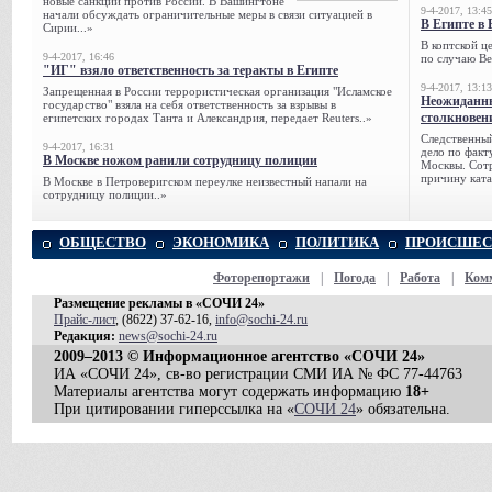
новые санкции против России. В Вашингтоне
9-4-2017, 13:45
начали обсуждать ограничительные меры в связи ситуацией в
В Египте в 
Сирии...»
В коптской ц
9-4-2017, 16:46
по случаю Ве
"ИГ" взяло ответственность за теракты в Египте
9-4-2017, 13:13
Запрещенная в России террористическая организация "Исламское
Неожиданны
государство" взяла на себя ответственность за взрывы в
столкновен
египетских городах Танта и Александрия, передает Reuters..»
Следственный
9-4-2017, 16:31
дело по факт
В Москве ножом ранили сотрудницу полиции
Москвы. Сотр
причину ката
В Москве в Петроверигском переулке неизвестный напали на
сотрудницу полиции..»
ОБЩЕСТВО
ЭКОНОМИКА
ПОЛИТИКА
ПРОИСШЕС
Фоторепортажи
|
Погода
|
Работа
|
Ком
Размещение рекламы в «СОЧИ 24»
Прайс-лист
, (8622) 37-62-16,
info@sochi-24.ru
Редакция:
news@sochi-24.ru
2009–2013 © Информационное агентство «СОЧИ 24»
ИА «СОЧИ 24», св-во регистрации СМИ ИА № ФС 77-44763
Материалы агентства могут содержать информацию
18+
При цитировании гиперссылка на «
СОЧИ 24
» обязательна.