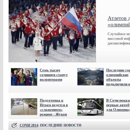
Атлетов 
«олимпий
Случайное ин
массовой инф
дисквалифика
Семь тысяч
Последние го
сочинцев станут
олимпийские
волонтерами
объекты
подключили к
Подготовка к
В Сочи показ
Играм ведется в
первые авто
«слаженном»
для Олимпиа
режиме - Жуков
СОЧИ 2014
: ПОСЛЕДНИЕ НОВОСТИ