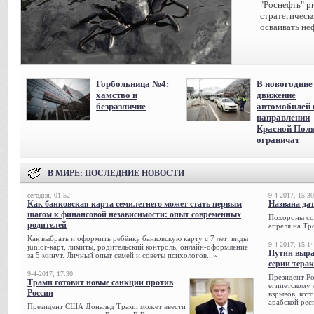
"Роснефть" р
стратегическ
осваивать не
Горбольница №4:
В новогодние
хамство и
движение
безразличие
автомобилей 
направлении
Красной Пол
ограничат
В МИРЕ
: ПОСЛЕДНИЕ НОВОСТИ
сегодня, 01:52
9-4-2017, 15:30
Как банковская карта семилетнего может стать первым
Названа да
шагом к финансовой независимости: опыт современных
Похороны сов
родителей
апреля на Тр
Как выбрать и оформить ребёнку банковскую карту с 7 лет: виды
9-4-2017, 15:14
junior-карт, лимиты, родительский контроль, онлайн-оформление
Путин выра
за 5 минут. Личный опыт семей и советы психологов...»
серии тера
9-4-2017, 17:30
Президент Р
Трамп готовит новые санкции против
египетскому 
России
взрывов, кот
арабской рес
Президент США Дональд Трамп может ввести