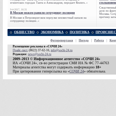
столкновен
египетских городах Танта и Александрия, передает Reuters..»
Следственный
9-4-2017, 16:31
дело по факт
В Москве ножом ранили сотрудницу полиции
Москвы. Сотр
причину ката
В Москве в Петроверигском переулке неизвестный напали на
сотрудницу полиции..»
ОБЩЕСТВО
ЭКОНОМИКА
ПОЛИТИКА
ПРОИСШЕС
Фоторепортажи
|
Погода
|
Работа
|
Ком
Размещение рекламы в «СОЧИ 24»
Прайс-лист
, (8622) 37-62-16,
info@sochi-24.ru
Редакция:
news@sochi-24.ru
2009–2013 © Информационное агентство «СОЧИ 24»
ИА «СОЧИ 24», св-во регистрации СМИ ИА № ФС 77-44763
Материалы агентства могут содержать информацию
18+
При цитировании гиперссылка на «
СОЧИ 24
» обязательна.