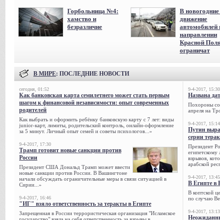
Горбольница №4:
В новогодние
хамство и
движение
безразличие
автомобилей 
направлении
Красной Пол
ограничат
В МИРЕ
: ПОСЛЕДНИЕ НОВОСТИ
сегодня, 01:52
9-4-2017, 15:30
Как банковская карта семилетнего может стать первым
Названа да
шагом к финансовой независимости: опыт современных
Похороны сов
родителей
апреля на Тр
Как выбрать и оформить ребёнку банковскую карту с 7 лет: виды
9-4-2017, 15:14
junior-карт, лимиты, родительский контроль, онлайн-оформление
Путин выра
за 5 минут. Личный опыт семей и советы психологов...»
серии тера
9-4-2017, 17:30
Президент Р
Трамп готовит новые санкции против
египетскому 
России
взрывов, кот
арабской рес
Президент США Дональд Трамп может ввести
новые санкции против России. В Вашингтоне
9-4-2017, 13:45
начали обсуждать ограничительные меры в связи ситуацией в
В Египте в 
Сирии...»
В коптской ц
9-4-2017, 16:46
по случаю Ве
"ИГ" взяло ответственность за теракты в Египте
9-4-2017, 13:13
Запрещенная в России террористическая организация "Исламское
Неожиданны
государство" взяла на себя ответственность за взрывы в