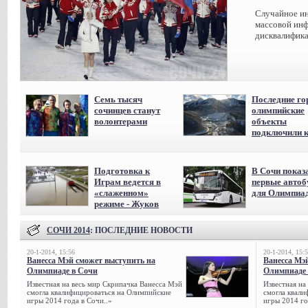
Случайное ин
массовой инф
дисквалифика
Семь тысяч
Последние го
сочинцев станут
олимпийские
волонтерами
объекты
подключили к
Подготовка к
В Сочи показ
Играм ведется в
первые авто
«слаженном»
для Олимпиа
режиме - Жуков
СОЧИ 2014
: ПОСЛЕДНИЕ НОВОСТИ
20-1-2014, 15:56
20-1-2014, 15:
Ванесса Мэй сможет выступить на
Ванесса Мэ
Олимпиаде в Сочи
Олимпиаде 
Известная на весь мир Скрипачка Ванесса Мэй
Известная на
смогла квалифицироваться на Олимпийские
смогла квали
игры 2014 года в Сочи..»
игры 2014 го