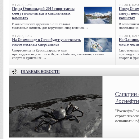
9-1-2014, 15:43
9-1-2014, 15:43
Перед Олимпиадой-2014 спортсмены
Перед Олим
смогут помолиться в специальных
смогут пом
комнатах
комнатах
В олимпийских деревнях Сочи готовы
В олимпийск
молельные комнаты для верующих спортсменов...»
молельные ко
9-1-2014, 15:17
9-1-2014, 15:17
На Олимпиаде в Сочи будут участвовать
На Олимпиа
много местных спортсменов
много мест
Спортсмены из Краснодарского края
Спортсмены и
претендуют на участие в Играх в бобслее, скелетоне, санном
претендуют н
спорте и фристайле...»
спорте и фрис
ГЛАВНЫЕ НОВОСТИ
Санкции 
Роснефти
"Роснефть" р
стратегическ
осваивать не