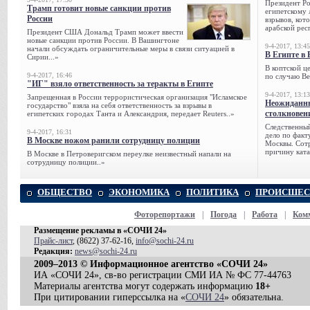
Президент Р
Трамп готовит новые санкции против
египетскому 
России
взрывов, кот
арабской рес
Президент США Дональд Трамп может ввести
новые санкции против России. В Вашингтоне
9-4-2017, 13:45
начали обсуждать ограничительные меры в связи ситуацией в
В Египте в 
Сирии...»
В коптской ц
9-4-2017, 16:46
по случаю Ве
"ИГ" взяло ответственность за теракты в Египте
9-4-2017, 13:13
Запрещенная в России террористическая организация "Исламское
Неожиданны
государство" взяла на себя ответственность за взрывы в
столкновен
египетских городах Танта и Александрия, передает Reuters..»
Следственный
9-4-2017, 16:31
дело по факт
В Москве ножом ранили сотрудницу полиции
Москвы. Сотр
причину ката
В Москве в Петроверигском переулке неизвестный напали на
сотрудницу полиции..»
ОБЩЕСТВО
ЭКОНОМИКА
ПОЛИТИКА
ПРОИСШЕС
Фоторепортажи
|
Погода
|
Работа
|
Ком
Размещение рекламы в «СОЧИ 24»
Прайс-лист
, (8622) 37-62-16,
info@sochi-24.ru
Редакция:
news@sochi-24.ru
2009–2013 © Информационное агентство «СОЧИ 24»
ИА «СОЧИ 24», св-во регистрации СМИ ИА № ФС 77-44763
Материалы агентства могут содержать информацию
18+
При цитировании гиперссылка на «
СОЧИ 24
» обязательна.