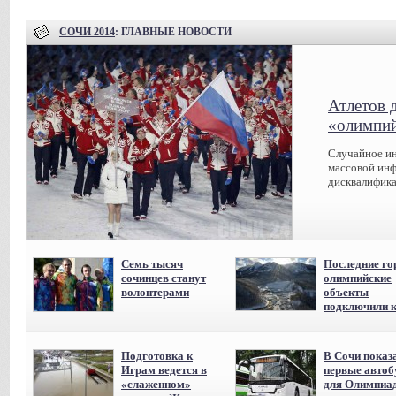
СОЧИ 2014
: ГЛАВНЫЕ НОВОСТИ
Атлетов 
«олимпий
Случайное ин
массовой инф
дисквалифика
Семь тысяч
Последние го
сочинцев станут
олимпийские
волонтерами
объекты
подключили к
Подготовка к
В Сочи показ
Играм ведется в
первые авто
«слаженном»
для Олимпиа