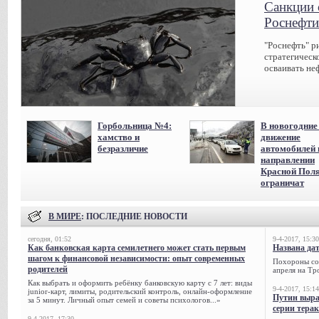
Санкции 
Роснефти
"Роснефть" р
стратегическ
осваивать не
Горбольница №4:
В новогодние
хамство и
движение
безразличие
автомобилей 
направлении
Красной Пол
ограничат
В МИРЕ
: ПОСЛЕДНИЕ НОВОСТИ
сегодня, 01:52
9-4-2017, 15:30
Как банковская карта семилетнего может стать первым
Названа да
шагом к финансовой независимости: опыт современных
Похороны сов
родителей
апреля на Тр
Как выбрать и оформить ребёнку банковскую карту с 7 лет: виды
9-4-2017, 15:14
junior-карт, лимиты, родительский контроль, онлайн-оформление
Путин выра
за 5 минут. Личный опыт семей и советы психологов...»
серии тера
9-4-2017, 17:30