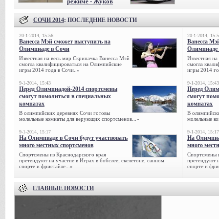
режиме - Жуков
СОЧИ 2014
: ПОСЛЕДНИЕ НОВОСТИ
20-1-2014, 15:56
20-1-2014, 15:
Ванесса Мэй сможет выступить на
Ванесса Мэ
Олимпиаде в Сочи
Олимпиаде 
Известная на весь мир Скрипачка Ванесса Мэй
Известная на
смогла квалифицироваться на Олимпийские
смогла квали
игры 2014 года в Сочи..»
игры 2014 го
9-1-2014, 15:43
9-1-2014, 15:43
Перед Олимпиадой-2014 спортсмены
Перед Олим
смогут помолиться в специальных
смогут пом
комнатах
комнатах
В олимпийских деревнях Сочи готовы
В олимпийск
молельные комнаты для верующих спортсменов...»
молельные ко
9-1-2014, 15:17
9-1-2014, 15:17
На Олимпиаде в Сочи будут участвовать
На Олимпиа
много местных спортсменов
много мест
Спортсмены из Краснодарского края
Спортсмены и
претендуют на участие в Играх в бобслее, скелетоне, санном
претендуют н
спорте и фристайле...»
спорте и фрис
ГЛАВНЫЕ НОВОСТИ