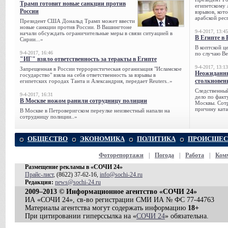
Трамп готовит новые санкции против
египетскому 
России
взрывов, кот
арабской рес
Президент США Дональд Трамп может ввести
новые санкции против России. В Вашингтоне
9-4-2017, 13:45
начали обсуждать ограничительные меры в связи ситуацией в
В Египте в 
Сирии...»
В коптской ц
9-4-2017, 16:46
по случаю Ве
"ИГ" взяло ответственность за теракты в Египте
9-4-2017, 13:13
Запрещенная в России террористическая организация "Исламское
Неожиданны
государство" взяла на себя ответственность за взрывы в
столкновен
египетских городах Танта и Александрия, передает Reuters..»
Следственный
9-4-2017, 16:31
дело по факт
В Москве ножом ранили сотрудницу полиции
Москвы. Сотр
причину ката
В Москве в Петроверигском переулке неизвестный напали на
сотрудницу полиции..»
ОБЩЕСТВО
ЭКОНОМИКА
ПОЛИТИКА
ПРОИСШЕС
Фоторепортажи
|
Погода
|
Работа
|
Ком
Размещение рекламы в «СОЧИ 24»
Прайс-лист
, (8622) 37-62-16,
info@sochi-24.ru
Редакция:
news@sochi-24.ru
2009–2013 © Информационное агентство «СОЧИ 24»
ИА «СОЧИ 24», св-во регистрации СМИ ИА № ФС 77-44763
Материалы агентства могут содержать информацию
18+
При цитировании гиперссылка на «
СОЧИ 24
» обязательна.