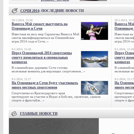
СОЧИ 2014
: ПОСЛЕДНИЕ НОВОСТИ
20-1-2014, 15:56
20-1-2014, 15:
Ванесса Мэй сможет выступить на
Ванесса Мэ
Олимпиаде в Сочи
Олимпиаде 
Известная на весь мир Скрипачка Ванесса Мэй
Известная на
смогла квалифицироваться на Олимпийские
смогла квали
игры 2014 года в Сочи..»
игры 2014 го
9-1-2014, 15:43
9-1-2014, 15:43
Перед Олимпиадой-2014 спортсмены
Перед Олим
смогут помолиться в специальных
смогут пом
комнатах
комнатах
В олимпийских деревнях Сочи готовы
В олимпийск
молельные комнаты для верующих спортсменов...»
молельные ко
9-1-2014, 15:17
9-1-2014, 15:17
На Олимпиаде в Сочи будут участвовать
На Олимпиа
много местных спортсменов
много мест
Спортсмены из Краснодарского края
Спортсмены и
претендуют на участие в Играх в бобслее, скелетоне, санном
претендуют н
спорте и фристайле...»
спорте и фрис
ГЛАВНЫЕ НОВОСТИ