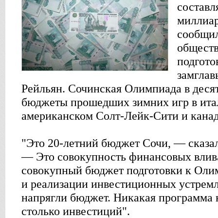
составл
миллиар
сообщил
обществ
подгото
замгла
Рейльян. Сочинская Олимпиада в деся
бюджеты прошедших зимних игр в ита
американском Солт-Лейк-Сити и канад
"Это 20-летний бюджет Сочи, — сказа
— Это совокупность финансовых влива
совокупный бюджет подготовки к Олим
и реализации инвестиционных устрем
напрягли бюджет. Никакая программа 
столько инвестиций".