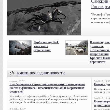
Санкции 
Роснефти
"Роснефть" р
стратегическ
осваивать не
Горбольница №4:
В новогодние
хамство и
движение
безразличие
автомобилей 
направлении
Красной Пол
ограничат
В МИРЕ
: ПОСЛЕДНИЕ НОВОСТИ
сегодня, 01:52
9-4-2017, 15:30
Как банковская карта семилетнего может стать первым
Названа да
шагом к финансовой независимости: опыт современных
Похороны сов
родителей
апреля на Тр
Как выбрать и оформить ребёнку банковскую карту с 7 лет: виды
9-4-2017, 15:14
junior-карт, лимиты, родительский контроль, онлайн-оформление
Путин выра
за 5 минут. Личный опыт семей и советы психологов...»
серии тера
9-4-2017, 17:30
Президент Р