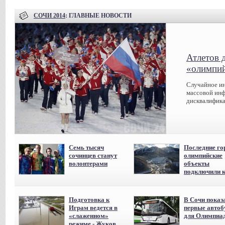
СОЧИ 2014
: ГЛАВНЫЕ НОВОСТИ
Атлетов 
«олимпий
Случайное ин
массовой инф
дисквалифика
Семь тысяч
Последние го
сочинцев станут
олимпийские
волонтерами
объекты
подключили к
Подготовка к
В Сочи показ
Играм ведется в
первые авто
«слаженном»
для Олимпиа
режиме - Жуков