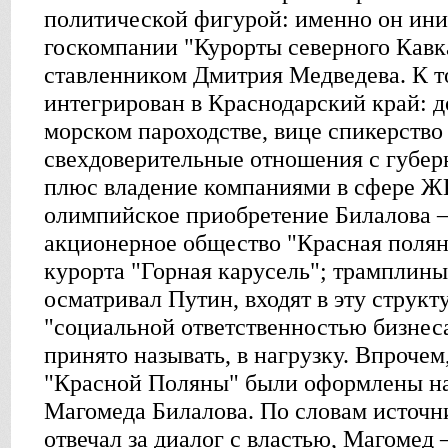
политической фигурой: именно он ини
госкомпании "Курорты северного Кавка
ставленником Дмитрия Медведева. К т
интегрирован в Краснодарский край: 
морском пароходстве, вице спикерство
свехдоверительные отношения с губер
плюс владение компаниями в сфере Ж
олимпийское приобретение Билалова –
акционерное общество "Красная полян
курорта "Горная карусель"; трамплины
осматривал Путин, входят в эту структ
"социальной ответственностью бизнеса
принято называть, в нагрузку. Впроче
"Красной Поляны" были оформлены на
Магомеда Билалова. По словам источн
отвечал за диалог с властью, Магомед 