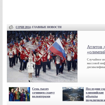
СОЧИ 2014
: ГЛАВНЫЕ НОВОСТИ
Атлетов 
«олимпий
Случайное ин
массовой инф
дисквалифика
Семь тысяч
Последние го
сочинцев станут
олимпийские
волонтерами
объекты
подключили к