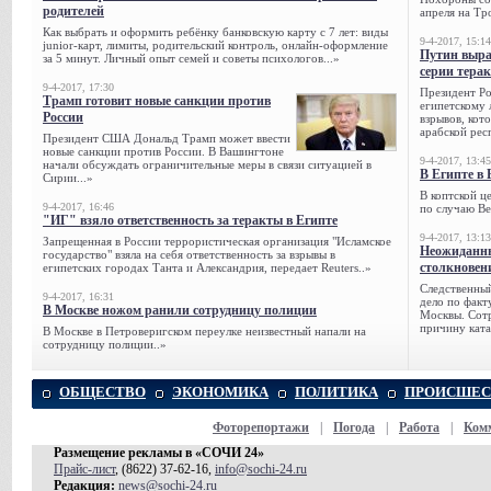
родителей
апреля на Тр
Как выбрать и оформить ребёнку банковскую карту с 7 лет: виды
9-4-2017, 15:14
junior-карт, лимиты, родительский контроль, онлайн-оформление
Путин выра
за 5 минут. Личный опыт семей и советы психологов...»
серии тера
9-4-2017, 17:30
Президент Р
Трамп готовит новые санкции против
египетскому 
России
взрывов, кот
арабской рес
Президент США Дональд Трамп может ввести
новые санкции против России. В Вашингтоне
9-4-2017, 13:45
начали обсуждать ограничительные меры в связи ситуацией в
В Египте в 
Сирии...»
В коптской ц
9-4-2017, 16:46
по случаю Ве
"ИГ" взяло ответственность за теракты в Египте
9-4-2017, 13:13
Запрещенная в России террористическая организация "Исламское
Неожиданны
государство" взяла на себя ответственность за взрывы в
столкновен
египетских городах Танта и Александрия, передает Reuters..»
Следственный
9-4-2017, 16:31
дело по факт
В Москве ножом ранили сотрудницу полиции
Москвы. Сотр
причину ката
В Москве в Петроверигском переулке неизвестный напали на
сотрудницу полиции..»
ОБЩЕСТВО
ЭКОНОМИКА
ПОЛИТИКА
ПРОИСШЕС
Фоторепортажи
|
Погода
|
Работа
|
Ком
Размещение рекламы в «СОЧИ 24»
Прайс-лист
, (8622) 37-62-16,
info@sochi-24.ru
Редакция:
news@sochi-24.ru