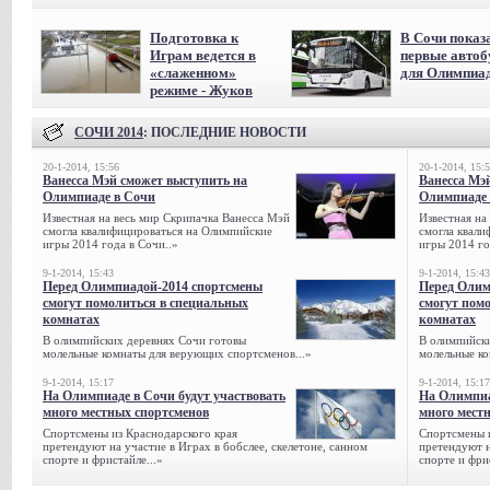
Подготовка к
В Сочи показ
Играм ведется в
первые авто
«слаженном»
для Олимпиа
режиме - Жуков
СОЧИ 2014
: ПОСЛЕДНИЕ НОВОСТИ
20-1-2014, 15:56
20-1-2014, 15:
Ванесса Мэй сможет выступить на
Ванесса Мэ
Олимпиаде в Сочи
Олимпиаде 
Известная на весь мир Скрипачка Ванесса Мэй
Известная на
смогла квалифицироваться на Олимпийские
смогла квали
игры 2014 года в Сочи..»
игры 2014 го
9-1-2014, 15:43
9-1-2014, 15:43
Перед Олимпиадой-2014 спортсмены
Перед Олим
смогут помолиться в специальных
смогут пом
комнатах
комнатах
В олимпийских деревнях Сочи готовы
В олимпийск
молельные комнаты для верующих спортсменов...»
молельные ко
9-1-2014, 15:17
9-1-2014, 15:17
На Олимпиаде в Сочи будут участвовать
На Олимпиа
много местных спортсменов
много мест
Спортсмены из Краснодарского края
Спортсмены и
претендуют на участие в Играх в бобслее, скелетоне, санном
претендуют н
спорте и фристайле...»
спорте и фрис