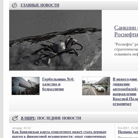
ГЛАВНЫЕ НОВОСТИ
Санкции 
Роснефти
"Роснефть" р
стратегическ
осваивать не
Горбольница №4:
В новогодние
хамство и
движение
безразличие
автомобилей 
направлении
Красной Пол
ограничат
В МИРЕ
: ПОСЛЕДНИЕ НОВОСТИ
сегодня, 01:52
9-4-2017, 15:30
Как банковская карта семилетнего может стать первым
Названа да
шагом к финансовой независимости: опыт современных
Похороны сов