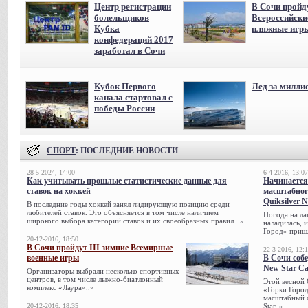
Центр регистрации
В Сочи пройд
болельщиков
Всероссийски
Кубка
пляжные игр
конфедераций 2017
заработал в Сочи
Кубок Первого
Лед за милли
канала стартовал с
победы России
СПОРТ
: ПОСЛЕДНИЕ НОВОСТИ
28-5-2024, 14:00
6-4-2016, 13:07
Как учитывать прошлые статистические данные для
Начинается
ставок на хоккей
масштабног
Quiksilver 
В последние годы хоккей занял лидирующую позицию среди
любителей ставок. Это объясняется в том числе наличием
Погода на ла
широкого выбора категорий ставок и их своеобразных правил...»
наладилась, 
Город» пришл
20-12-2016, 18:50
В Сочи пройдут III зимние Всемирные
22-3-2016, 12:
военные игры
В Сочи собе
New Star C
Организаторы выбрали несколько спортивных
центров, в том числе лыжно-биатлонный
Этой весной 
комплекс «Лаура»..»
«Горки Город
масштабный с
20-12-2016, 18:35
Star..»