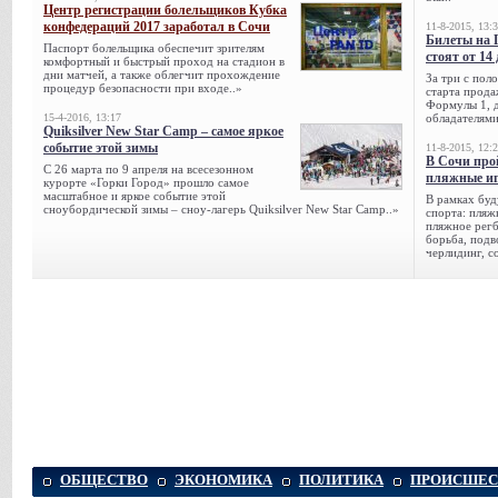
Центр регистрации болельщиков Кубка
конфедераций 2017 заработал в Сочи
11-8-2015, 13:
Билеты на 
Паспорт болельщика обеспечит зрителям
стоят от 14
комфортный и быстрый проход на стадион в
дни матчей, а также облегчит прохождение
За три с пол
процедур безопасности при входе..»
старта прода
Формулы 1, д
15-4-2016, 13:17
обладателями
Quiksilver New Star Camp – самое яркое
событие этой зимы
11-8-2015, 12:
В Сочи про
С 26 марта по 9 апреля на всесезонном
пляжные и
курорте «Горки Город» прошло самое
масштабное и яркое событие этой
В рамках буд
сноубордической зимы – сноу-лагерь Quiksilver New Star Camp..»
спорта: пляж
пляжное регб
борьба, подв
черлидинг, с
ОБЩЕСТВО
ЭКОНОМИКА
ПОЛИТИКА
ПРОИСШЕС