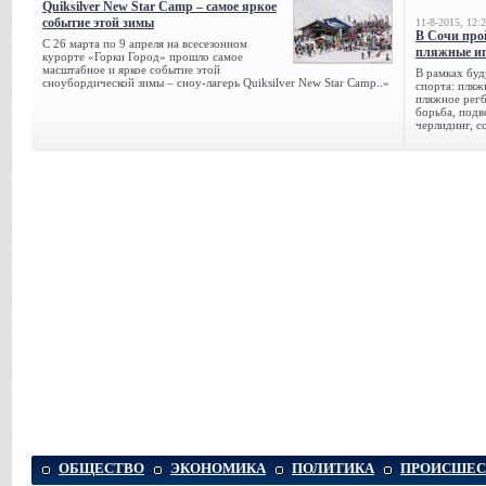
Quiksilver New Star Camp – самое яркое
событие этой зимы
11-8-2015, 12:
В Сочи про
С 26 марта по 9 апреля на всесезонном
пляжные и
курорте «Горки Город» прошло самое
масштабное и яркое событие этой
В рамках буд
сноубордической зимы – сноу-лагерь Quiksilver New Star Camp..»
спорта: пляж
пляжное регб
борьба, подв
черлидинг, с
ОБЩЕСТВО
ЭКОНОМИКА
ПОЛИТИКА
ПРОИСШЕС