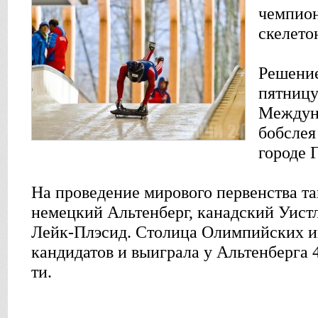
чемпион
скелето
Решение
пятницу
Междун
бобслея
городе 
На проведение мирового первенства т
немецкий Альтенберг, канадский Уист
Лейк-Плэсид. Столица Олимпийских и
кандидатов и выиграла у Альтенберга 4
ти.