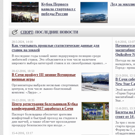
Кубок Первого
Лед за милли
канала стартовал с
победы России
СПОРТ
: ПОСЛЕДНИЕ НОВОСТИ
28-5-2024, 14:00
6-4-2016, 13:07
Как учитывать прошлые статистические данные для
Начинается
ставок на хоккей
масштабног
Quiksilver 
В последние годы хоккей занял лидирующую позицию среди
любителей ставок. Это объясняется в том числе наличием
Погода на ла
широкого выбора категорий ставок и их своеобразных правил...»
наладилась, 
Город» пришл
20-12-2016, 18:50
В Сочи пройдут III зимние Всемирные
22-3-2016, 12:
военные игры
В Сочи собе
New Star C
Организаторы выбрали несколько спортивных
центров, в том числе лыжно-биатлонный
Этой весной 
комплекс «Лаура»..»
«Горки Город
масштабный с
20-12-2016, 18:35
Star..»
Центр регистрации болельщиков Кубка
конфедераций 2017 заработал в Сочи
11-8-2015, 13:
Билеты на 
Паспорт болельщика обеспечит зрителям
стоят от 14
комфортный и быстрый проход на стадион в
дни матчей, а также облегчит прохождение
За три с пол
процедур безопасности при входе..»
старта прода
Формулы 1, д
15-4-2016, 13:17
обладателями