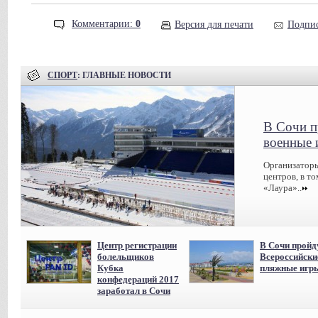
Комментарии:
0
Версия для печати
Подпис
СПОРТ
: ГЛАВНЫЕ НОВОСТИ
В Сочи п
военные 
Организаторы
центров, в т
«Лаура»..
Центр регистрации
В Сочи пройд
болельщиков
Всероссийски
Кубка
пляжные игр
конфедераций 2017
заработал в Сочи