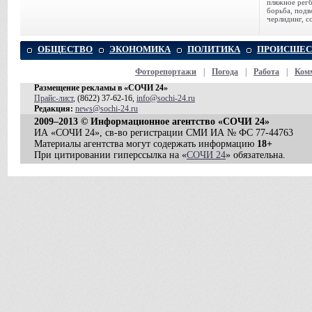
пляжное регб
борьба, подв
черлидинг, с
ОБЩЕСТВО
ЭКОНОМИКА
ПОЛИТИКА
ПРОИСШЕС
Фоторепортажи
|
Погода
|
Работа
|
Ком
Размещение рекламы в «СОЧИ 24»
Прайс-лист
, (8622) 37-62-16,
info@sochi-24.ru
Редакция:
news@sochi-24.ru
2009–2013 © Информационное агентство «СОЧИ 24»
ИА «СОЧИ 24», св-во регистрации СМИ ИА № ФС 77-44763
Материалы агентства могут содержать информацию
18+
При цитировании гиперссылка на «
СОЧИ 24
» обязательна.