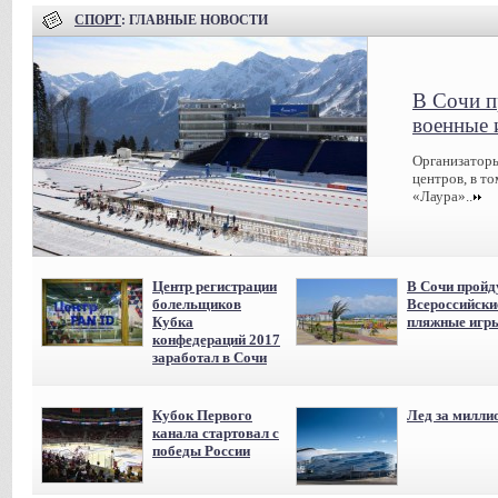
СПОРТ
: ГЛАВНЫЕ НОВОСТИ
В Сочи п
военные 
Организаторы
центров, в т
«Лаура»..
Центр регистрации
В Сочи пройд
болельщиков
Всероссийски
Кубка
пляжные игр
конфедераций 2017
заработал в Сочи
Кубок Первого
Лед за милли
канала стартовал с
победы России