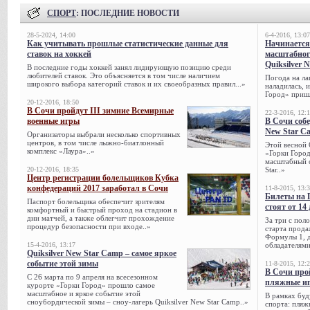
СПОРТ
: ПОСЛЕДНИЕ НОВОСТИ
28-5-2024, 14:00
6-4-2016, 13:07
Как учитывать прошлые статистические данные для
Начинается
ставок на хоккей
масштабног
Quiksilver 
В последние годы хоккей занял лидирующую позицию среди
любителей ставок. Это объясняется в том числе наличием
Погода на ла
широкого выбора категорий ставок и их своеобразных правил...»
наладилась, 
Город» пришл
20-12-2016, 18:50
В Сочи пройдут III зимние Всемирные
22-3-2016, 12:
военные игры
В Сочи собе
New Star C
Организаторы выбрали несколько спортивных
центров, в том числе лыжно-биатлонный
Этой весной 
комплекс «Лаура»..»
«Горки Город
масштабный с
20-12-2016, 18:35
Star..»
Центр регистрации болельщиков Кубка
конфедераций 2017 заработал в Сочи
11-8-2015, 13:
Билеты на 
Паспорт болельщика обеспечит зрителям
стоят от 14
комфортный и быстрый проход на стадион в
дни матчей, а также облегчит прохождение
За три с пол
процедур безопасности при входе..»
старта прода
Формулы 1, д
15-4-2016, 13:17
обладателями
Quiksilver New Star Camp – самое яркое
событие этой зимы
11-8-2015, 12:
В Сочи про
С 26 марта по 9 апреля на всесезонном
пляжные и
курорте «Горки Город» прошло самое
масштабное и яркое событие этой
В рамках буд
сноубордической зимы – сноу-лагерь Quiksilver New Star Camp..»
спорта: пляж