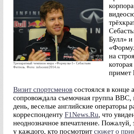
корпора
видеосю
трёхкра
Себасть
Булл» и
«Формул
на стро
которая
Трехкратный чемпион мира «Формулы-1» Себастьян
Феттель. Фото: infocentr2014.ru
примет 
Визит спортсменов
состоялся в конце 
сопровождала съемочная группа ВВС, 
день, веселые английские операторы р
корреспонденту
F1News.Ru
, что увиде
неоднозначное впечатление. Пожалуй,
у каждого, кто посмотрит
сюжет о при