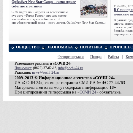
Quiksilver New Star Camp – самое яркое
событие этой зимы
11-8-2015, 12:
В Сочи про
С 26 марта по 9 апреля на всесезонном
пляжные и
курорте «Горки Город» прошло самое
масштабное и яркое событие этой
В рамках буд
сноубордической зимы – сноу-лагерь Quiksilver New Star Camp..»
спорта: пляж
пляжное регб
борьба, подв
черлидинг, с
ОБЩЕСТВО
ЭКОНОМИКА
ПОЛИТИКА
ПРОИСШЕС
Фоторепортажи
|
Погода
|
Работа
|
Ком
Размещение рекламы в «СОЧИ 24»
Прайс-лист
, (8622) 37-62-16,
info@sochi-24.ru
Редакция:
news@sochi-24.ru
2009–2013 © Информационное агентство «СОЧИ 24»
ИА «СОЧИ 24», св-во регистрации СМИ ИА № ФС 77-44763
Материалы агентства могут содержать информацию
18+
При цитировании гиперссылка на «
СОЧИ 24
» обязательна.