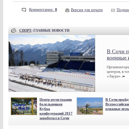
Комментарии:
0
Версия для печати
Подпис
СПОРТ
: ГЛАВНЫЕ НОВОСТИ
В Сочи п
военные 
Организаторы
центров, в т
«Лаура»..
Центр регистрации
В Сочи пройд
болельщиков
Всероссийски
Кубка
пляжные игр
конфедераций 2017
заработал в Сочи