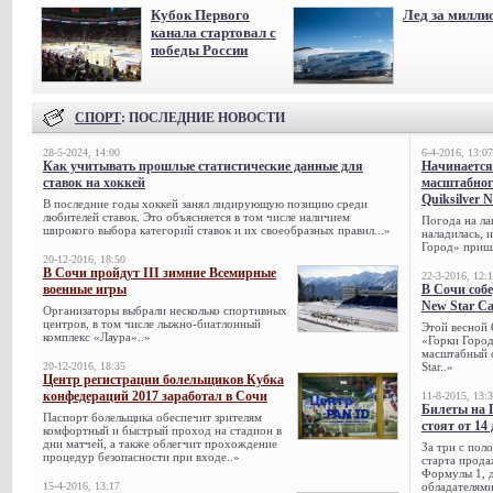
Кубок Первого
Лед за милли
канала стартовал с
победы России
СПОРТ
: ПОСЛЕДНИЕ НОВОСТИ
28-5-2024, 14:00
6-4-2016, 13:07
Как учитывать прошлые статистические данные для
Начинается
ставок на хоккей
масштабног
Quiksilver 
В последние годы хоккей занял лидирующую позицию среди
любителей ставок. Это объясняется в том числе наличием
Погода на ла
широкого выбора категорий ставок и их своеобразных правил...»
наладилась, 
Город» пришл
20-12-2016, 18:50
В Сочи пройдут III зимние Всемирные
22-3-2016, 12:
военные игры
В Сочи собе
New Star C
Организаторы выбрали несколько спортивных
центров, в том числе лыжно-биатлонный
Этой весной 
комплекс «Лаура»..»
«Горки Город
масштабный с
20-12-2016, 18:35
Star..»
Центр регистрации болельщиков Кубка
конфедераций 2017 заработал в Сочи
11-8-2015, 13:
Билеты на 
Паспорт болельщика обеспечит зрителям
стоят от 14
комфортный и быстрый проход на стадион в
дни матчей, а также облегчит прохождение
За три с пол
процедур безопасности при входе..»
старта прода
Формулы 1, д
15-4-2016, 13:17
обладателями