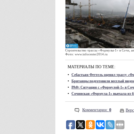
Строительство трассы «Формулы-1» в Сочи, ап
Фото: www.infocenter2014.ru
МАТЕРИАЛЫ ПО ТЕМЕ:
•
Себастьян Феттель оценил трассу «Ф
•
Британцы подготовили веселый видеос
•
РАФ: Ситуация с «Формулой-1» в Соч
•
Сочинская «Формула-1» выехала из 
Комментарии:
0
Верс