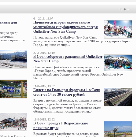
Ещё
→
6-4-2016, 13:07
данные для
Начинается вторая неделя самого
масштабного сноубордического лагеря
Quiksilver New Star Camp
зицию среди
 наличием
Погода на лагере Quiksilver New Star Camp
азных правил...»
наладилась, и в сноу парк на высоте 2200 метров курорта «Горки
Город» пришло солнце..»
22-3-2016, 12:19
В Сочи соберется грандиозный Quiksilver
New Star Camp
Этой весной Quiksilver снова возвращается в
«Горки Город», чтобы провести самый
масштабный сноубордический лагерь России Quiksilver New
Star..»
11-8-2015, 13:32
Билеты на Гран-при Формулы 1 в Сочи
стоят от 14 до 30 тысяч рублей
За три с половиной месяца, прошедших после
старта продаж билетов на Гран-при России
Формулы 1, десятки тысяч болельщиков стали
обладателями права посещения гонки..»
11-8-2015, 12:22
В Сочи пройдут I Всероссийские
пляжные игры
В рамках будут задействованы девять видов
 New Star Camp..»