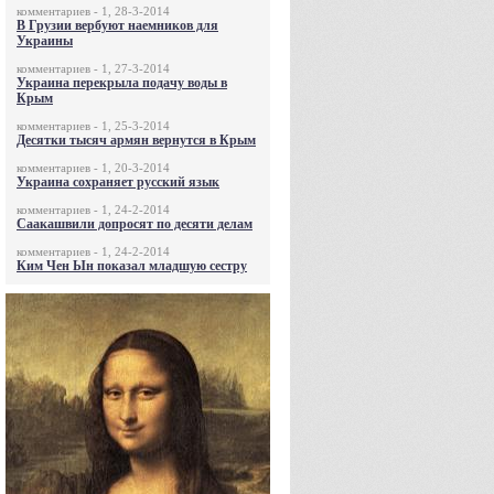
комментариев - 1, 28-3-2014
В Грузии вербуют наемников для
Украины
комментариев - 1, 27-3-2014
Украина перекрыла подачу воды в
Крым
комментариев - 1, 25-3-2014
Десятки тысяч армян вернутся в Крым
комментариев - 1, 20-3-2014
Украина сохраняет русский язык
комментариев - 1, 24-2-2014
Саакашвили допросят по десяти делам
комментариев - 1, 24-2-2014
Ким Чен Ын показал младшую сестру