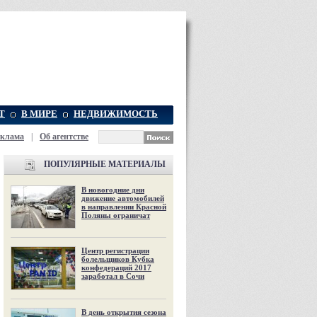
Т
В МИРЕ
НЕДВИЖИМОСТЬ
еклама
|
Об агентстве
ПОПУЛЯРНЫЕ МАТЕРИАЛЫ
В новогодние дни
движение автомобилей
в направлении Красной
Поляны ограничат
Центр регистрации
болельщиков Кубка
конфедераций 2017
заработал в Сочи
В день открытия сезона