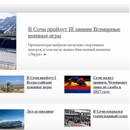
В Сочи пройдут III зимние Всемирные
военные игры
Организаторы выбрали несколько спортивных
центров, в том числе лыжно-биатлонный комплекс
«Лаура»..
В Сочи пройдут I
Сочи может
Всероссийские
принять Чемпионат
пляжные игры
мира по самбо в
2017 году
Лед за миллион
В Сочи открылся
горнолыжный сезон