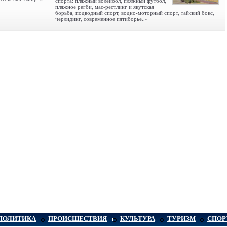
спорта: пляжный волейбол, пляжный футбол,
пляжное регби, мас-рестлинг и якутская
борьба, подводный спорт, водно-моторный спорт, тайский бокс,
черлидинг, современное пятиборье..»
ПОЛИТИКА
ПРОИСШЕСТВИЯ
КУЛЬТУРА
ТУРИЗМ
СПОР