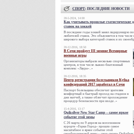
СПОРТ
: ПОСЛЕДНИЕ НОВОСТИ
28-5-2024, 14:00
Как учитывать прошлые статистические 
ставок на хоккей
В последние годы хоккей занял лидирующую по
любителей ставок. Это объясняется в том числе
широкого выбора категорий ставок и их своеобр
20-12-2016, 18:50
В Сочи пройдут III зимние Всемирные
военные игры
Организаторы выбрали несколько спортивных
центров, в том числе лыжно-биатлонный
комплекс «Лаура»..»
20-12-2016, 18:35
Центр регистрации болельщиков Кубка
конфедераций 2017 заработал в Сочи
Паспорт болельщика обеспечит зрителям
комфортный и быстрый проход на стадион в
дни матчей, а также облегчит прохождение
процедур безопасности при входе..»
15-4-2016, 13:17
Quiksilver New Star Camp – самое яркое
событие этой зимы
С 26 марта по 9 апреля на всесезонном
курорте «Горки Город» прошло самое
масштабное и яркое событие этой
сноубордической зимы – сноу-лагерь Quiksilver