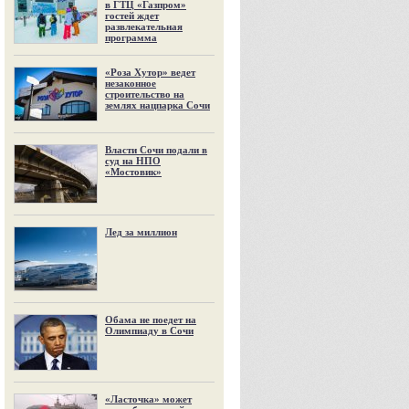
в ГТЦ «Газпром»
гостей ждет
развлекательная
программа
«Роза Хутор» ведет
незаконное
строительство на
землях нацпарка Сочи
Власти Сочи подали в
суд на НПО
«Мостовик»
Лед за миллион
Обама не поедет на
Олимпиаду в Сочи
«Ласточка» может