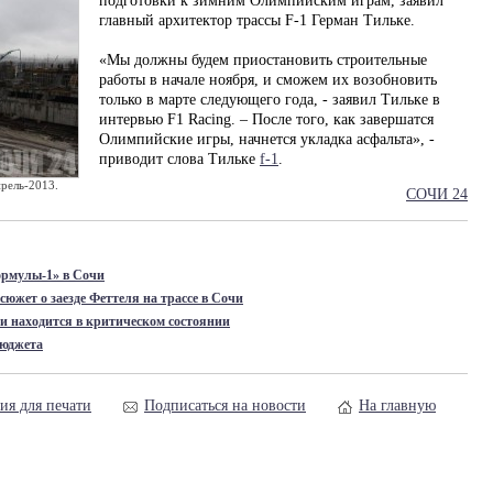
подготовки к зимним Олимпийским играм, заявил
главный архитектор трассы F-1 Герман Тильке.
«Мы должны будем приостановить строительные
работы в начале ноября, и сможем их возобновить
только в марте следующего года, - заявил Тильке в
интервью F1 Racing. – После того, как завершатся
Олимпийские игры, начнется укладка асфальта», -
приводит слова Тильке
f-1
.
рель-2013.
СОЧИ 24
ормулы-1» в Сочи
южет о заезде Феттеля на трассе в Сочи
и находится в критическом состоянии
бюджета
ия для печати
Подписаться на новости
На главную