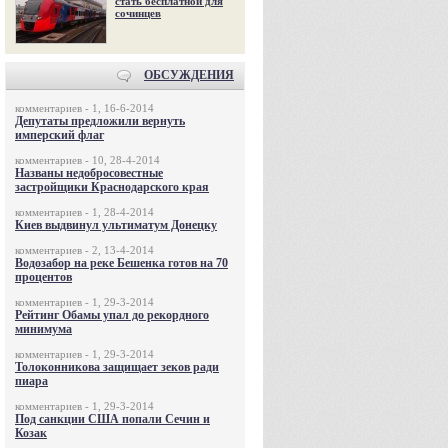
стать бесплатной для
сочинцев
ОБСУЖДЕНИЯ
комментариев - 1, 16-6-2014
Депутаты предложили вернуть
имперский флаг
комментариев - 10, 28-4-2014
Названы недобросовестные
застройщики Краснодарского края
комментариев - 1, 28-4-2014
Киев выдвинул ультиматум Донецку
комментариев - 2, 13-4-2014
Водозабор на реке Бешенка готов на 70
процентов
комментариев - 1, 29-3-2014
Рейтинг Обамы упал до рекордного
минимума
комментариев - 1, 29-3-2014
Толоконникова защищает зеков ради
пиара
комментариев - 1, 29-3-2014
Под санкции США попали Сечин и
Козак